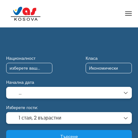
AI пътувания
Харта
Многопосочен
Националност
Класа
Начална дата
Изберете гости:
1 стая,
2 възрастни
Търсене