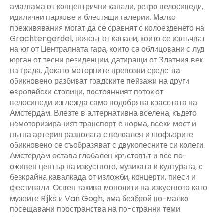
амалгама от концентрични канали, ретро велосипеди,
идилични паркове и блестящи галерии. Малко
преживявания могат да се сравнят с колоезденето на
Grachtengordel, поясът от канали, които се излъчват
на юг от Централната гара, които са облицовани с луд
юрган от тесни резиденции, датиращи от Златния век
на града. Докато моторните превозни средства
обикновено разбиват градските пейзажи на други
европейски столици, постоянният поток от
велосипеди изглежда само подобрява красотата на
Амстердам. Влезте в алтернативна вселена, където
немоторизираният транспорт е норма, всеки мост и
пътна артерия разполага с велоалея и шофьорите
обикновено се съобразяват с двуколесните си колеги.
Амстердам остава глобален кръстопът и все по-
оживен център на изкуството, музиката и културата, с
безкрайна кавалкада от изложби, концерти, пиеси и
фестивали. Освен такива монолити на изкуството като
музеите Rijks и Van Gogh, има безброй по-малко
посещавани пространства на по-странни теми.