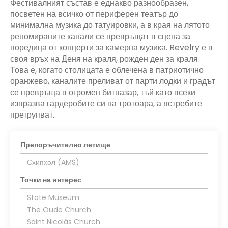
Фестивалният състав е еднакво разнообразен,
посветен на всичко от периферен театър до
минимална музика до татуировки, а в края на лятото
реномираните канали се превръщат в сцена за
поредица от концерти за камерна музика. Revelry е в
своя връх на Деня на краля, рожден ден за краля
Това е, когато столицата е облечена в патриотично
оранжево, каналите преливат от парти лодки и градът
се превръща в огромен битпазар, тъй като всеки
изпразва гардеробите си на тротоара, а ястребите
претрупват.
Препоръчително летище
Схипхол (AMS)
Точки на интерес
State Museum
The Oude Church
Saint Nicolás Church