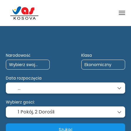
Podróże AI
Czarter
wiele miejsc doc
Narodowość
Klasa
Data rozpoczęcia
Wybierz gości:
1 Pokój,
2 Dorośli
Szukać