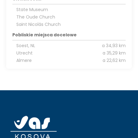
State Museum
The Oude Church
Saint Nicolás Church
Pobliskie miejsca docelowe
Soest, NL
a 34,93 km
Utrecht
a 35,29 km
Almere
a 22,62 km