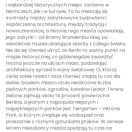
i najbardziej historycznych miejsc zarówno w
Niemczech, jak i w Europie. To tu mieszają się
kontrasty między zabytkowymi budowlami i
współczesną architekturą, między tradycją i
nowoczesnością, a historię tego miasta opowiadają
jego zabytki - od Bramy Brandenburskiej, po
wieloletnie muzea ukazujące skarby z całego świata.
Nie da się również ukryć, że Berlin to ważny punkt na
mapie historycznej, co gdzieniegdzie zauważyć
można jeszcze na ulicach miast, podziwiając
architekturę sprzed II wojny światowej. Ci, którzy
cenią sobie relaks i ciszę również znajdą tu coś dla
siebie, bowiem miasto otula niezliczona liczba
pięknych parków, ogrodów, kanałów i jezior. Tereny
zielone zajmują około 14 procent powierzchni
Berlina, a jednym z najpopularniejszych i
najpiękniejszych parków jest Tiergarten - Viktoria
Park, w którym znajduje się wodospad oraz
ptaszarnie z różnymi gatunkami ptaków. W okresie
letnim mieszkańcy miasta spędzają tu czas na