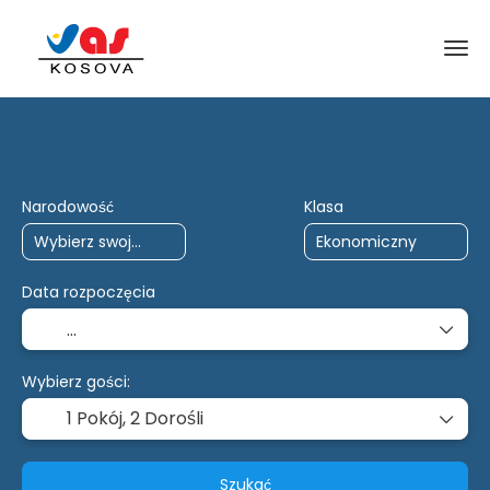
Podróże AI
Czarter
wiele miejsc doc
Narodowość
Klasa
Data rozpoczęcia
Wybierz gości:
1 Pokój,
2 Dorośli
Szukać