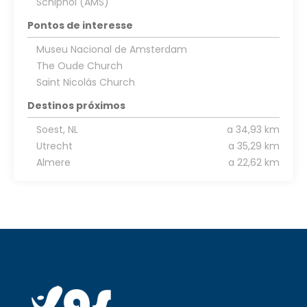
Schiphol (AMS)
Pontos de interesse
Museu Nacional de Amsterdam
The Oude Church
Saint Nicolás Church
Destinos próximos
Soest, NL
a 34,93 km
Utrecht
a 35,29 km
Almere
a 22,62 km