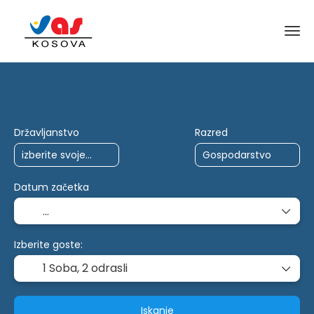
Potovanja z umetno inteligenco
Listine
Državljanstvo
Razred
Datum začetka
Izberite goste:
1 Soba,
2 odrasli
Iskanje