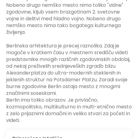
Nobeno drugo nemško mesto nima toliko "vidne"
zgodovine, kljub vsem brazgotinam 2. svetovne
vojne in delitvi med hladno vojno. Nobeno drugo
nemško mesto nima tako bogatega kulturnega
življenja.
Berlinska arhitektura je precej raznolika. Zdaj je
mogoče v kratkem času v mestnem središču videti
predstavnike mnogih različnih zgodovinskih obdobij,
od nekaj preživelih srednjeveških zgradb blizu
Alexanderplatza do ultra-modernih steklenih in
jeklenih struktur na Potsdamer Platzu. Zaradi svoje
burne zgodovine Berlin ostaja mesto z mnogimi
značilnimi soseskami.
Berlin ima toliko obrazov. Je privlačno,
kozmopolitsko, multikulturno in multi-etnično mesto
z zelo prijaznimi domačini in veliko stvari za početi in
videti.