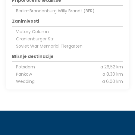
Priporočeno letališče
Berlin-Brandenburg Willy Brandt (BER)
Zanimivosti
Victory Column
Oranienburger Str.
Soviet War Memorial Tiergarten
Bližnje destinacije
Potsdam
a 26,52 km
Pankow
a 8,30 km
Wedding
a 6,00 km