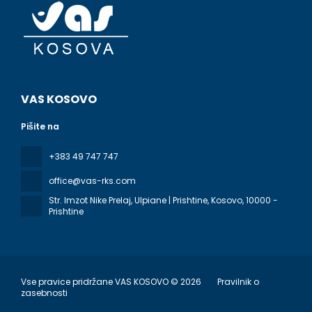
VAS KOSOVO
Pišite na
+383 49 747 747
office@vas-rks.com
Str. Imzot Nike Prelaj, Ulpiane | Prishtine, Kosovo
, 10000 -
Prishtine
Vse pravice pridržane VAS KOSOVO © 2026
Pravilnik o
zasebnosti