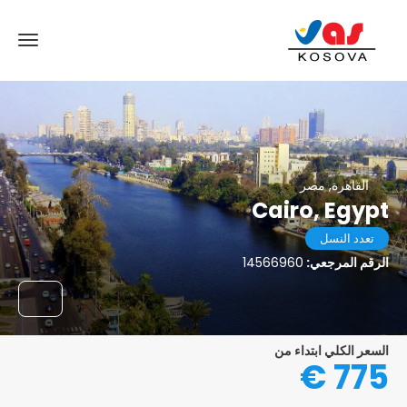
القاهرة, مصر
Cairo, Egypt
تعدد النسل
الرقم المرجعي:
14566960
السعر الكلي ابتداء من
775 €