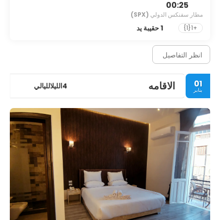
00:25
مطار سفنكس الدولي
(SPX)
1 حقيبة يد
+1{1}
انظر التفاصيل
01
الاقامه
4الليلالليالي
يناير