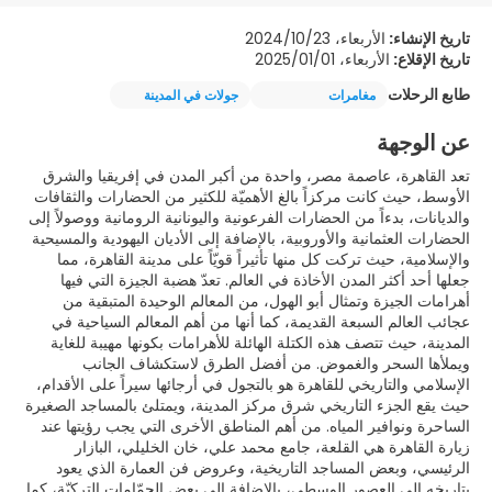
تاريخ الإنشاء:
الأربعاء، 2024/10/23
تاريخ الإقلاع:
الأربعاء، 2025/01/01
طابع الرحلات
مغامرات
جولات في المدينة
عن الوجهة
تعد القاهرة، عاصمة مصر، واحدة من أكبر المدن في إفريقيا والشرق
الأوسط، حيث كانت مركزاً بالغ الأهميّة للكثير من الحضارات والثقافات
والديانات، بدءاً من الحضارات الفرعونية واليونانية الرومانية ووصولاً إلى
الحضارات العثمانية والأوروبية، بالإضافة إلى الأديان اليهودية والمسيحية
والإسلامية، حيث تركت كل منها تأثيراً قويّاً على مدينة القاهرة، مما
جعلها أحد أكثر المدن الأخاذة في العالم. تعدّ هضبة الجيزة التي فيها
أهرامات الجيزة وتمثال أبو الهول، من المعالم الوحيدة المتبقية من
عجائب العالم السبعة القديمة، كما أنها من أهم المعالم السياحية في
المدينة، حيث تتصف هذه الكتلة الهائلة للأهرامات بكونها مهيبة للغاية
ويملأها السحر والغموض. من أفضل الطرق لاستكشاف الجانب
الإسلامي والتاريخي للقاهرة هو بالتجول في أرجائها سيراً على الأقدام،
حيث يقع الجزء التاريخي شرق مركز المدينة، ويمتلئ بالمساجد الصغيرة
الساحرة ونوافير المياه. من أهم المناطق الأخرى التي يجب رؤيتها عند
زيارة القاهرة هي القلعة، جامع محمد علي، خان الخليلي، البازار
الرئيسي، وبعض المساجد التاريخية، وعروض فن العمارة الذي يعود
بتاريخه إلى العصور الوسطى، بالإضافة إلى بعض الحمّامات التركيّة، كما