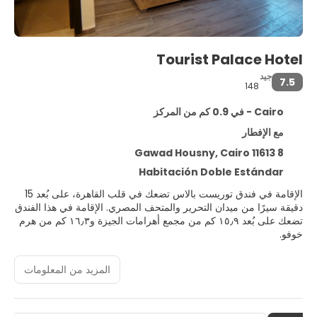
Tourist Palace Hotel
جيد
7.5
148
Cairo - في 0.9 كم من المركز
مع الإفطار
8 Gawad Housny, Cairo 11613
Habitación Doble Estándar
الإقامة في فندق توريست بالاس تضعك في قلب القاهرة، على بُعد 15
دقيقة سيرًا من ميدان التحرير والمتحف المصري. الإقامة في هذا الفندق
تضعك على بُعد ١٥٫٩ كم من مجمع أهرامات الجيزة و١٦٫٣ كم من هرم
خوفو.
تمتع بوسائل الراحة المتاحة في هذه المنشأة، ومنها اتصال لاسلكي
المزيد من المعلومات
مجاني بالإنترنت وخدمات الاستعلامات والإرشاد.
اشعر وكأنك في منزلك عند الإقامة في واحدة من 16 غرفة ضيافة
بديكورات فريدة لكل منها يتوفر بها مدافئ وتلفزيونات إل إي دي. تحتوي