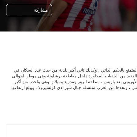
مشاركة
لمتمتع بالحكم الذاتي ، وكذلك ثاني أكبر بلدية من حيث عدد السكان في
 حدود المدينة ، [7] تمتد منطقتها الحضرية إلى العديد من البلديات المجاورة داخل مقاطعة برشلونة وهي موطن لحوالي
وروبي بعد باريس ، منطقة الرور ومدريد وميلانو. وهي واحدة من أكبر
يس ، وتحدها من الغرب سلسلة جبال سيرا دي كولسيرولا ، ويبلغ ارتفاعها