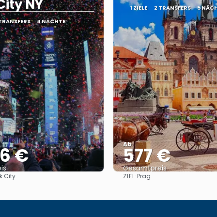
City NY
1 ZIELE
2 TRANSFERS
5 NÄC
 TRANSFERS
4 NÄCHTE
Ab
36 €
577 €
is
Gesamtpreis
ZIEL:
k City
Prag
Reise ansehen
Reise ansehen