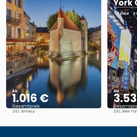
York 
1 ZIELE
2
Ab
Ab
1.016 €
3.5
Gesamtpreis
Gesamtpre
ZIEL:
ZIEL:
Annecy
New Yor
Reise ansehen