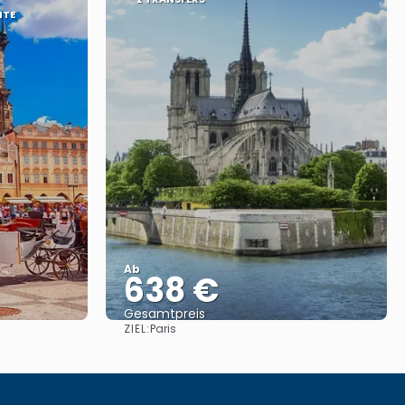
HTE
Ab
638 €
Gesamtpreis
ZIEL:
Paris
Reise ansehen