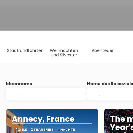
Stadtrundfahrten
Weihnachten
Abenteuer
und Silvester
Ideenname
Name des Reiseziel
Annecy, France
The m
Year'
1 ZIELE
2 TRANSFERS
4 NÄCHTE