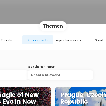
Themen
Familie
Romantisch
Agrartourismus
Sport
s
Sortieren nach
Unsere Auswahl
agic of New
Prague, Czech
s Eve in New
Republic