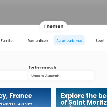
Themen
Familie
Romantisch
Agrartourismus
Sport
s
Sortieren nach
Unsere Auswahl
y, France
Explore the b
of Saint Moritz
 TRANSFERS
4 NÄCHTE