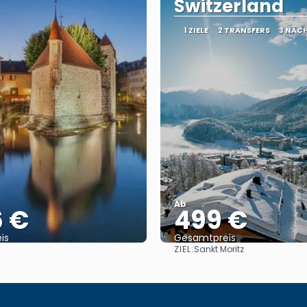
Switzerland
1 ZIELE
2 TRANSFERS
3 NÄC
Ab
6 €
499 €
is
Gesamtpreis
ZIEL:
Sankt Moritz
Reise ansehen
Reise ansehen