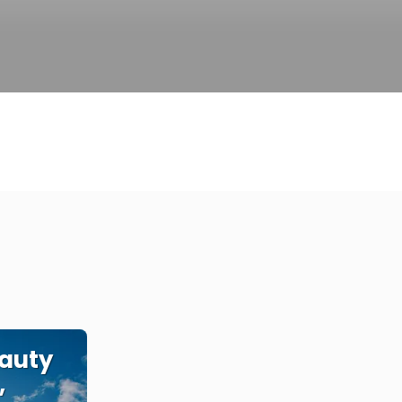
eauty
,