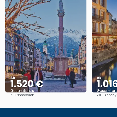
Ab
Ab
1.520 €
1.01
Gesamtpreis
Gesamtpre
ZIEL:
ZIEL:
Innsbruck
Annecy
Reise ansehen