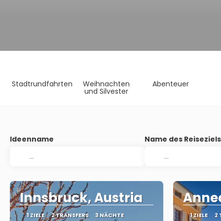
Stadtrundfahrten
Weihnachten
Abenteuer
und Silvester
Ideenname
Name des Reiseziel
Innsbruck, Austria
Annec
1 ZIELE
2 TRANSFERS
3 NÄCHTE
1 ZIELE
2