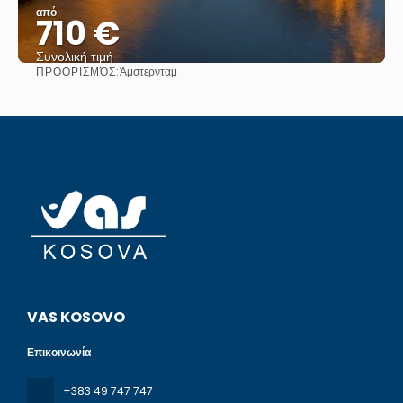
από
710 €
Συνολική τιμή
ΠΡΟΟΡΙΣΜΌΣ:
Άμστερνταμ
Βλέπω
VAS KOSOVO
Επικοινωνία
+383 49 747 747