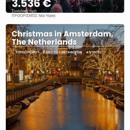
3.536 €
Συνολική τιμή
ΠΡΟΟΡΙΣΜΌΣ:
Νέα Υόρκη
Βλέπω
Christmas in Amsterdam,
The Netherlands
1 ΠΡΟΟΡΙΣΜΟΊ
2 ΔΙΚΤΎΟΥ ΜΕΤΑΦΟΡΏΝ
4 ΝΎΧΤΕΣ