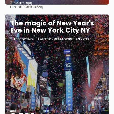
Συνολική τιμή
ΠΡΟΟΡΙΣΜΌΣ:
Βιέννη
Βλέπω
The magic of New Year's
Eve in New York City NY
1 ΠΡΟΟΡΙΣΜΟΊ
2 ΔΙΚΤΎΟΥ ΜΕΤΑΦΟΡΏΝ
4 ΝΎΧΤΕΣ
από