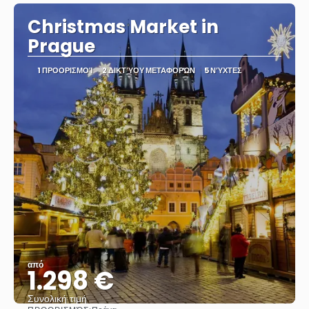
Christmas Market in
Prague
1 ΠΡΟΟΡΙΣΜΟΊ
2 ΔΙΚΤΎΟΥ ΜΕΤΑΦΟΡΏΝ
5 ΝΎΧΤΕΣ
από
1.298 €
Συνολική τιμή