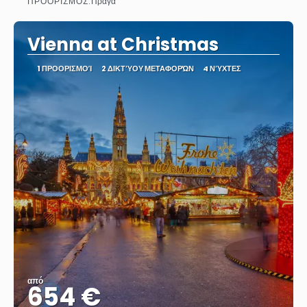
ΠΡΟΟΡΙΣΜΌΣ:
Πράγα
Βλέπω
Vienna at Christmas
1 ΠΡΟΟΡΙΣΜΟΊ
2 ΔΙΚΤΎΟΥ ΜΕΤΑΦΟΡΏΝ
4 ΝΎΧΤΕΣ
από
654 €