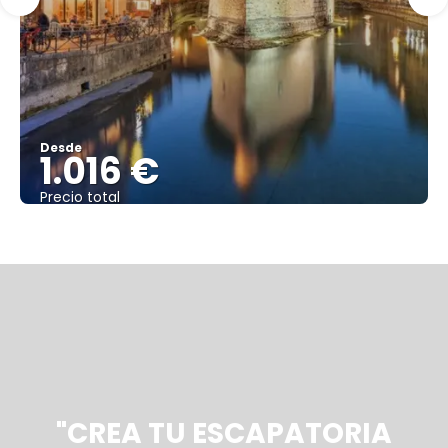
Desde
1.016 €
Precio total
Ver
"CREA TU ESCAPATORIA