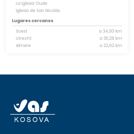
La Iglesia Oude
Iglesia de San Nicolás
Lugares cercanos
Soest
a 34,93 km
Utrecht
a 35,29 km
Almere
a 22,62 km