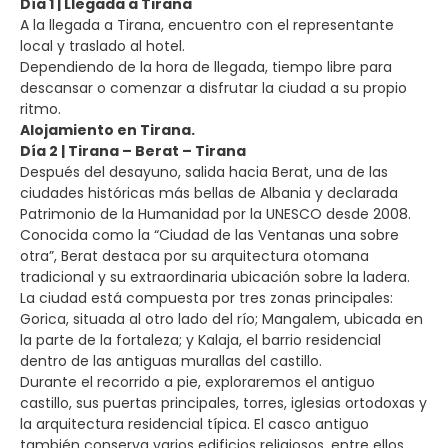
Día 1 | Llegada a Tirana
A la llegada a Tirana, encuentro con el representante
local y traslado al hotel.
Dependiendo de la hora de llegada, tiempo libre para
descansar o comenzar a disfrutar la ciudad a su propio
ritmo.
Alojamiento en Tirana.
Día 2 | Tirana – Berat – Tirana
Después del desayuno, salida hacia Berat, una de las
ciudades históricas más bellas de Albania y declarada
Patrimonio de la Humanidad por la UNESCO desde 2008.
Conocida como la “Ciudad de las Ventanas una sobre
otra”, Berat destaca por su arquitectura otomana
tradicional y su extraordinaria ubicación sobre la ladera.
La ciudad está compuesta por tres zonas principales:
Gorica, situada al otro lado del río; Mangalem, ubicada en
la parte de la fortaleza; y Kalaja, el barrio residencial
dentro de las antiguas murallas del castillo.
Durante el recorrido a pie, exploraremos el antiguo
castillo, sus puertas principales, torres, iglesias ortodoxas y
la arquitectura residencial típica. El casco antiguo
también conserva varios edificios religiosos, entre ellos