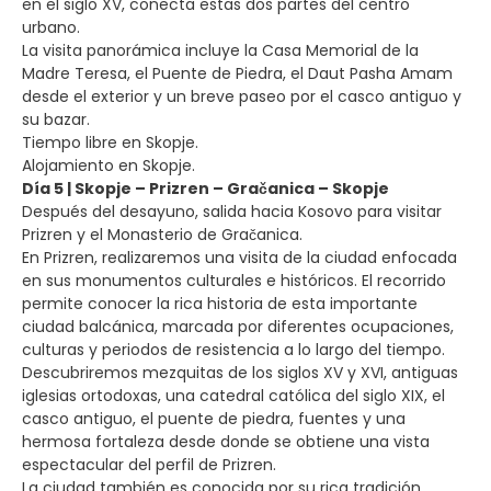
en el siglo XV, conecta estas dos partes del centro
urbano.
La visita panorámica incluye la Casa Memorial de la
Madre Teresa, el Puente de Piedra, el Daut Pasha Amam
desde el exterior y un breve paseo por el casco antiguo y
su bazar.
Tiempo libre en Skopje.
Alojamiento en Skopje.
Día 5 | Skopje – Prizren – Gračanica – Skopje
Después del desayuno, salida hacia Kosovo para visitar
Prizren y el Monasterio de Gračanica.
En Prizren, realizaremos una visita de la ciudad enfocada
en sus monumentos culturales e históricos. El recorrido
permite conocer la rica historia de esta importante
ciudad balcánica, marcada por diferentes ocupaciones,
culturas y periodos de resistencia a lo largo del tiempo.
Descubriremos mezquitas de los siglos XV y XVI, antiguas
iglesias ortodoxas, una catedral católica del siglo XIX, el
casco antiguo, el puente de piedra, fuentes y una
hermosa fortaleza desde donde se obtiene una vista
espectacular del perfil de Prizren.
La ciudad también es conocida por su rica tradición