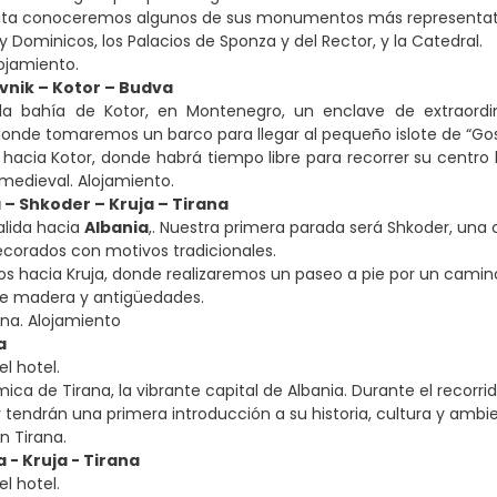
sita conoceremos algunos de sus monumentos más representativo
 Dominicos, los Palacios de Sponza y del Rector, y la Catedral.
lojamiento.
ovnik – Kotor – Budva
 la bahía de Kotor, en Montenegro, un enclave de extraordin
onde tomaremos un barco para llegar al pequeño islote de “Gospa 
hacia Kotor, donde habrá tiempo libre para recorrer su centro h
medieval. Alojamiento.
a – Shkoder – Kruja – Tirana
alida hacia
Albania
,. Nuestra primera parada será Shkoder, una c
corados con motivos tradicionales.
 hacia Kruja, donde realizaremos un paseo a pie por un camino
de madera y antigüedades.
ana. Alojamiento
a
l hotel.
ica de Tirana, la vibrante capital de Albania. Durante el recorrid
y tendrán una primera introducción a su historia, cultura y amb
n Tirana.
a - Kruja - Tirana
l hotel.