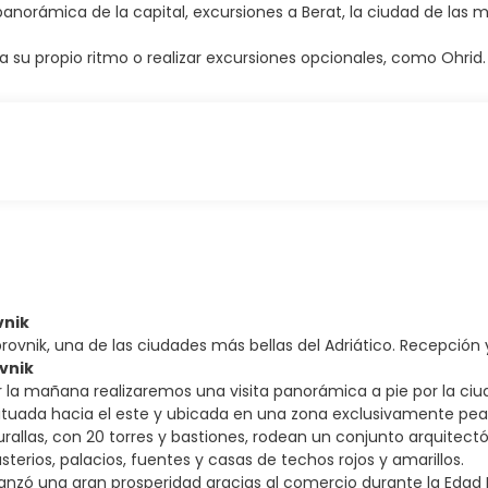
panorámica de la capital, excursiones a Berat, la ciudad de las m
a a su propio ritmo o realizar excursiones opcionales, como Ohrid.
vnik
ovnik, una de las ciudades más bellas del Adriático. Recepción y
ovnik
 la mañana realizaremos una visita panorámica a pie por la ciuda
, situada hacia el este y ubicada en una zona exclusivamente pea
rallas, con 20 torres y bastiones, rodean un conjunto arquitect
sterios, palacios, fuentes y casas de techos rojos y amarillos.
anzó una gran prosperidad gracias al comercio durante la Edad Me