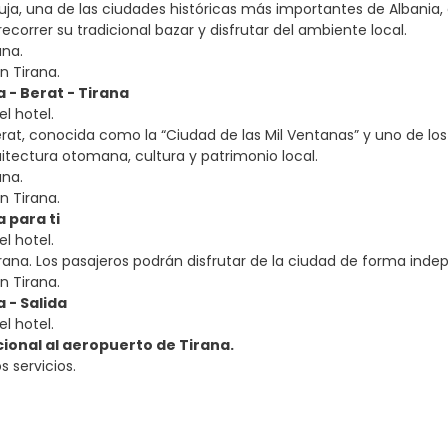
ruja, una de las ciudades históricas más importantes de Albani
correr su tradicional bazar y disfrutar del ambiente local.
ana.
n Tirana.
a - Berat - Tirana
l hotel.
erat, conocida como la “Ciudad de las Mil Ventanas” y uno de los
tectura otomana, cultura y patrimonio local.
ana.
n Tirana.
a para ti
l hotel.
irana. Los pasajeros podrán disfrutar de la ciudad de forma inde
n Tirana.
a - Salida
l hotel.
ional al aeropuerto de Tirana.
s servicios.