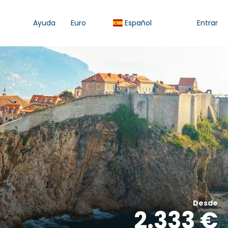
Ayuda
Euro
Español
Entrar
Desde
2.333 €