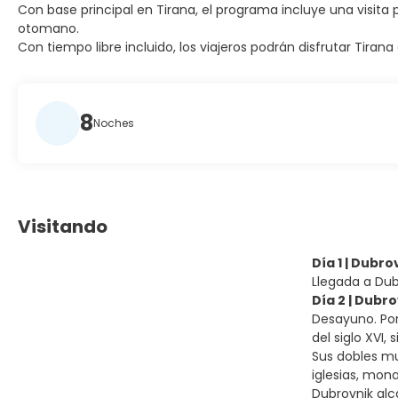
Con base principal en Tirana, el programa incluye una visita 
otomano.
Con tiempo libre incluido, los viajeros podrán disfrutar Tiran
8
Noches
Visitando
Día 1 | Dubro
Llegada a Dubr
Día 2 | Dubr
Desayuno. Por
del siglo XVI
Sus dobles mu
iglesias, mona
Dubrovnik alc