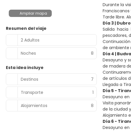
Durante la vi
Franciscanos y
Ampliar mapa
Tarde libre. A
Día 3 | Dubr
Resumen del viaje
Salida hacia
pescadores, d
2 Adultos
Continuación 
de ambiente 
Noches
8
Día 4 | Budv
Desayuno y s
de madera de
Esta idea incluye
Continuaremos
de artículos 
Destinos
7
Llegada a Tir
Día 5 - Tiran
Transporte
1
Desayuno en e
Visita panorám
Alojamientos
8
de la ciudad 
Alojamiento e
Día 6 - Tiran
Desayuno en e