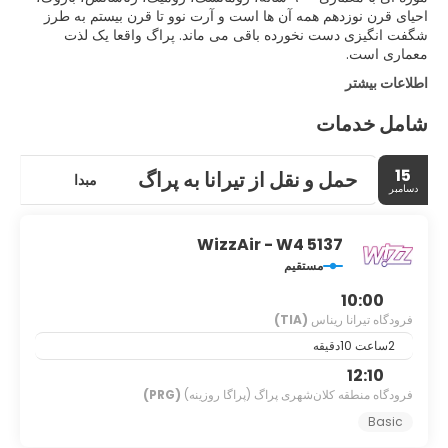
احیای قرن نوزدهم همه آن ها است و آرت نوو تا قرن بیستم به طرز
شگفت انگیزی دست نخورده باقی می ماند. پراگ واقعا یک لذت
معماری است.
اطلاعات بیشتر
شامل خدمات
15
حمل و نقل از تیرانا به پراگ
مبدا
دسامبر
WizzAir - W4 5137
مستقیم
10:00
فرودگاه تیرانا ریناس
(TIA)
2ساعت 10دقیقه
12:10
فرودگاه منطقه کلان‌شهری پراگ (پراگا روزینه)
(PRG)
Basic