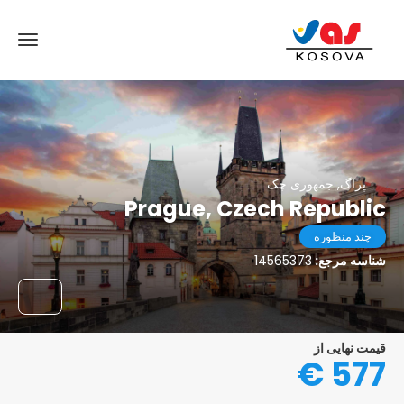
پراگ, جمهوری چک
Prague, Czech Republic
چند منظوره
شناسه مرجع:
14565373
قیمت نهایی از
577 €