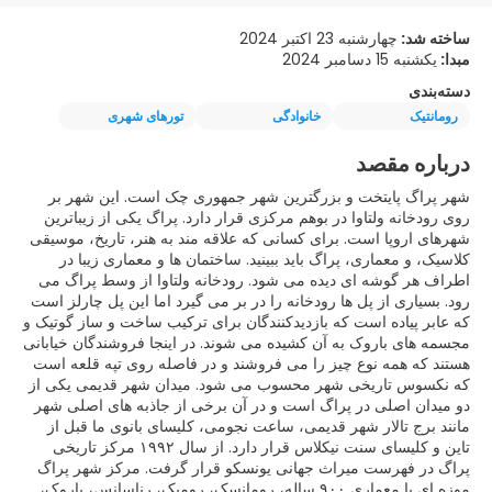
ساخته شد:
چهارشنبه 23 اکتبر 2024
مبدا:
یکشنبه 15 دسامبر 2024
دسته‌بندی
رومانتیک
خانوادگی
تورهای شهری
درباره مقصد
شهر پراگ پایتخت و بزرگترین شهر جمهوری چک است. این شهر بر
روی رودخانه ولتاوا در بوهم مرکزی قرار دارد. پراگ یکی از زیباترین
شهرهای اروپا است. برای کسانی که علاقه مند به هنر، تاریخ، موسیقی
کلاسیک، و معماری، پراگ باید ببینید. ساختمان ها و معماری زیبا در
اطراف هر گوشه ای دیده می شود. رودخانه ولتاوا از وسط پراگ می
رود. بسیاری از پل ها رودخانه را در بر می گیرد اما این پل چارلز است
که عابر پیاده است که بازدیدکنندگان برای ترکیب ساخت و ساز گوتیک و
مجسمه های باروک به آن کشیده می شوند. در اینجا فروشندگان خیابانی
هستند که همه نوع چیز را می فروشند و در فاصله روی تپه قلعه است
که نکسوس تاریخی شهر محسوب می شود. میدان شهر قدیمی یکی از
دو میدان اصلی در پراگ است و در آن برخی از جاذبه های اصلی شهر
مانند برج تالار شهر قدیمی، ساعت نجومی، کلیسای بانوی ما قبل از
تاین و کلیسای سنت نیکلاس قرار دارد. از سال ۱۹۹۲ مرکز تاریخی
پراگ در فهرست میراث جهانی یونسکو قرار گرفت. مرکز شهر پراگ
موزه ای با معماری ۹۰۰ ساله، رومانسک، رومیک، رناسانس، باروک،