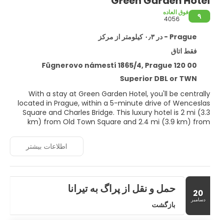
Green Garden Hotel
فوق العاده
۹
4056
Prague - در ۰٫۳ کیلومتر از مرکز
فقط اتاق
Fügnerovo námestí 1865/4, Prague 120 00
Superior DBL or TWN
With a stay at Green Garden Hotel, you'll be centrally
located in Prague, within a 5-minute drive of Wenceslas
Square and Charles Bridge. This luxury hotel is 2 mi (3.3
km) from Old Town Square and 2.4 mi (3.9 km) from
Prague Astronomical Clock.
اطلاعات بیشتر
Pamper yourself with a visit to the spa, which offers
massages. If you're looking for recreational opportunities,
you'll find a steam room and bicycles to rent. Additional
amenities at this hotel include complimentary wireless
حمل و نقل از پراگ به تیرانا
internet access, concierge services, and gift
20
shops/newsstands.
دسامبر
بازگشت
Stay in one of 60 guestrooms featuring LED televisions.