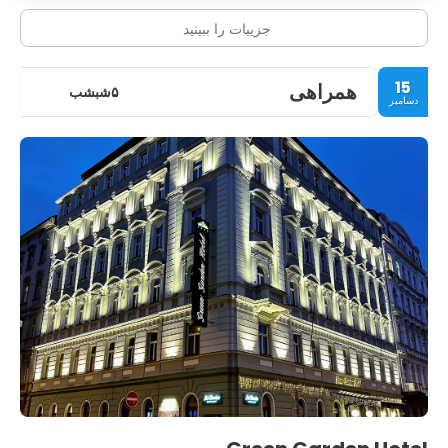
جزییات را ببینید
15
همراهی
۵شبشب
دسامبر