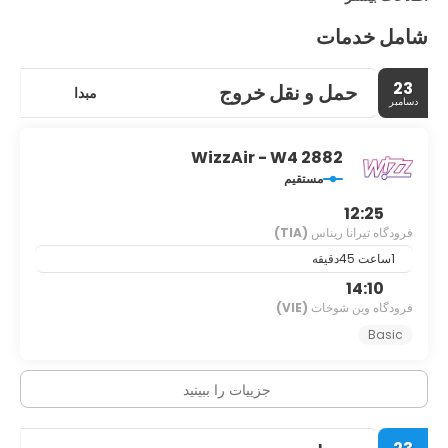
شامل خدمات
23
حمل و نقل خروج
مبدا
دسامبر
WizzAir - W4 2882
مستقیم
12:25
فرودگاه تیرانا ریناس
(TIA)
1ساعت 45دقیقه
14:10
فرودگاه وین شوخات
(VIE)
Basic
جزییات را ببینید