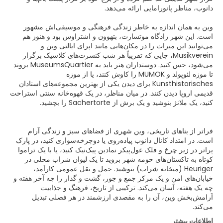
وین به همان اندازه به خاطر زندگی فرهنگی و موسیقی‌اش مشهور
است. این شهر زادگاه موتسارت، بتهوون و اشتراوس بود و هنوز هم
می‌توانید این میراث را در مکان‌هایی مانند اپرای ایالتی وین و
Musikverein، جایی که تقریباً هر شب کنسرت‌های کلاسیک برگزار
می‌شود، حس کنید. دوستداران هنر باید به MuseumsQuartier بروند
تا موزه لئوپولد و MUMOK را کاوش کنند، یا از موزه
Kunsthistorisches برای دیدن یکی از بهترین مجموعه‌های استادان
قدیمی اروپا دیدن کنند. در میان مناظر، در یک قهوه‌خانه سنتی استراحت
فراتر از بناهای تاریخی، وین شهری از فضاهای سبز و زندگی آرام
است. در امتداد کانال دانوب پیاده‌روی یا دوچرخه‌سواری کنید، در پارک
پراتر در زیر چرخ و فلک غول‌پیکر نمادین پیک‌نیک کنید، یا با یک تراموا
کوتاه به تاکستان‌های حومه شهر بروید تا یک لیوان شراب محلی در
Heuriger (میخانه شراب) بنوشید. حمل و نقل عمومی کارآمد،
خیابان‌های امن و یک مرکز جمع و جور، گشت و گذار را چه آخر هفته و
چه یک هفته، آسان می‌کند. ترکیبی از تاریخ، فرهنگ و جذابیت
آرامش‌بخش وین، آن را به مقصدی ارزشمند در هر فصلی تبدیل
می‌کند.
اطلاعات بیشتر