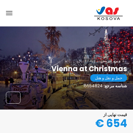
وین, اتریش
Vienna at Christmas
حمل و نقل و هتل
شناسه مرجع:
15554824
قیمت نهایی از
654 €