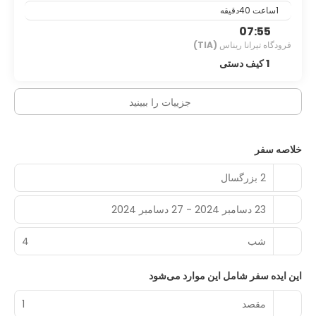
1ساعت 40دقیقه
advance. *All rooms are non-smoking. *Online check out
available.
07:55
فرودگاه تیرانا ریناس
(TIA)
1 کیف دستی
جزییات را ببینید
خلاصه سفر
2 بزرگسال
23 دسامبر 2024 - 27 دسامبر 2024
شب‌
4
این ایده سفر شامل این موارد می‌شود
مقصد
1