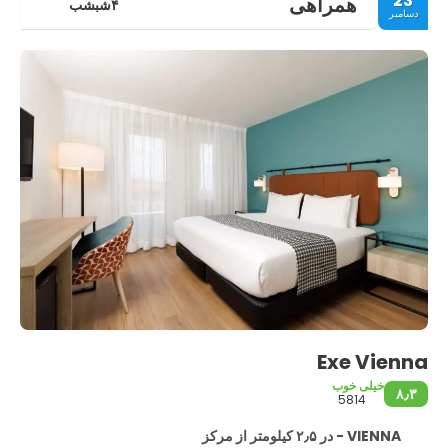
23
همراهی
۴شبشب
دسامبر
Exe Vienna
خیلی خوب
۸٫۳
5814
VIENNA - در ۲٫۵ کیلومتر از مرکز