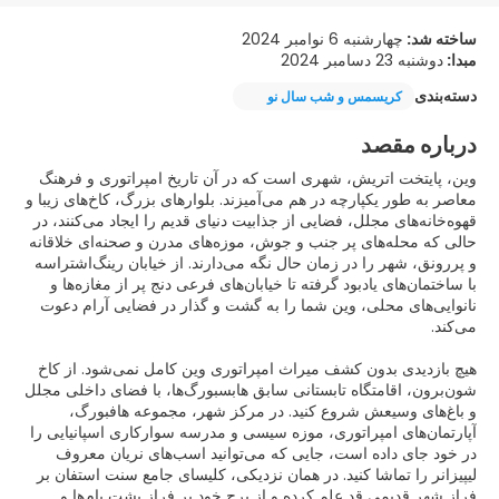
ساخته شد:
چهارشنبه 6 نوامبر 2024
مبدا:
دوشنبه 23 دسامبر 2024
دسته‌بندی
کریسمس و شب سال نو
درباره مقصد
وین، پایتخت اتریش، شهری است که در آن تاریخ امپراتوری و فرهنگ
معاصر به طور یکپارچه در هم می‌آمیزند. بلوارهای بزرگ، کاخ‌های زیبا و
قهوه‌خانه‌های مجلل، فضایی از جذابیت دنیای قدیم را ایجاد می‌کنند، در
حالی که محله‌های پر جنب و جوش، موزه‌های مدرن و صحنه‌ای خلاقانه
و پررونق، شهر را در زمان حال نگه می‌دارند. از خیابان رینگ‌اشتراسه
با ساختمان‌های یادبود گرفته تا خیابان‌های فرعی دنج پر از مغازه‌ها و
نانوایی‌های محلی، وین شما را به گشت و گذار در فضایی آرام دعوت
هیچ بازدیدی بدون کشف میراث امپراتوری وین کامل نمی‌شود. از کاخ
شون‌برون، اقامتگاه تابستانی سابق هابسبورگ‌ها، با فضای داخلی مجلل
و باغ‌های وسیعش شروع کنید. در مرکز شهر، مجموعه هافبورگ،
آپارتمان‌های امپراتوری، موزه سیسی و مدرسه سوارکاری اسپانیایی را
در خود جای داده است، جایی که می‌توانید اسب‌های نریان معروف
لیپیزانر را تماشا کنید. در همان نزدیکی، کلیسای جامع سنت استفان بر
فراز شهر قدیمی قد علم کرده و از برج خود بر فراز پشت بام‌ها و