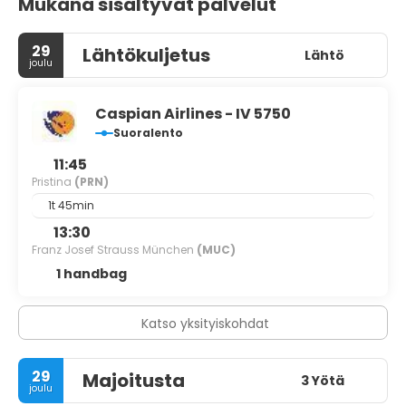
Mukana sisältyvät palvelut
29
Lähtökuljetus
Lähtö
joulu
Caspian Airlines - IV 5750
Suoralento
11:45
Pristina
(PRN)
1t 45min
13:30
Franz Josef Strauss München
(MUC)
1 handbag
Katso yksityiskohdat
29
Majoitusta
3 Yötä
joulu