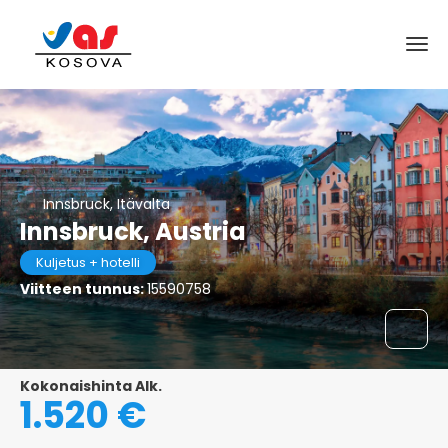
Innsbruck, Itävalta
Innsbruck, Austria
Kuljetus + hotelli
Viitteen tunnus:
15590758
Kokonaishinta Alk.
1.520 €