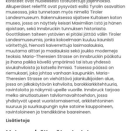
koristeet ovat huolellisesti toteutettuja jäljennöksiä.
Alkuperäiset relieffit ovat pysyvästi esillä Tyrolin osavaltion
museossa, joka tunnetaan myös nimellä Tiroler
Landesmuseum. Rakennuksessa sijaitsee Kultaisen katon
museo, jossa on näyttely keisari Maximilian I:stä ja hänen
ajoistaan, sekä Innsbruckin tunnuksen historiasta.
Goottilaisen taiteen ystävien ei pitäisi jättää väliin Tiroler
Landesmuseumia, jonka kokoelmaan kuuluu kauniisti
väritettyjä, hienosti kaiverrettuja lasimaalauksia,
muutama alttari ja maalauksia sekä joukko moderneja
teoksia. Maria-Theresien Strasse on Innsbruckin pääkatu
ja ihana paikka kävellä ympäriinsä tai istua yhdessä
sivukahviloista ja katsella ihmisiä. Toisessa päässä on
riemukaari, joka johtaa vanhaan kaupunkiin. Maria-
Theresien Strasse on viehättävä jalankulkijoiden alue,
jossa on jalkakäytävän kahviloita, barokkiarkkitehtuuria,
ravintoloita ja näkymiä upeille vuorille. Innsbruck tarjoaa
melko ainutlaatuisen talvilomavaihtoehdon, jossa
yhdistyvät upeat vuoristomaisemat, arkkitehtoninen
suuruus ja suurkaupungin syke satoine kauppoineen,
ravintoloineen ja trendikkäine baareineen.
Lisätietoja