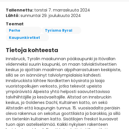
Tallennettu:
torstai 7. marraskuuta 2024
Lähtö:
sunnuntai 29. joulukuuta 2024
Teemat
Perhe
Tyrismo Ryral
Kaupunkiretket
Tietoja kohteesta
Innsbruck, Tyrolin maakunnan pääkaupunki ja Itävallan
viidenneksi suurin kaupunki, on maan talviaktiviteettien
keskus ja ajoittain maailman alppiharrastuksen keskipiste,
sillä se on isännöinyt talviolympialaisia kahdesti.
Innsbruckista lähtee Nordketten köysirata ja laaja
vuoristopolkujen verkosto, jotka tekevät upeista
ympäröivistä Alpeista yhtä helposti saavutettavissa
talvihiihtäjille ja kesävaeltajille. Altstad on Innsbruckin
keskus, ja Goldenes Dachl, Kultainen katto, on sekä
Altstadin että kaupungin tunnus. 15. vuosisadalta peräisin
oleva rakennus on sekoitus goottilaista ja barokkia, ja sillä
on tietenkin kultainen katto. Sisätilojen freskot kuvaavat
tuon ajan aateliselämää. Kaikki nykyisen rakenteen