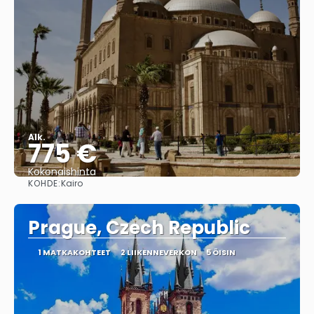
Alk.
775 €
Kokonaishinta
KOHDE:
Kairo
Nähdä
Prague, Czech Republic
1 MATKAKOHTEET
2 LIIKENNEVERKON
5 ÖISIN