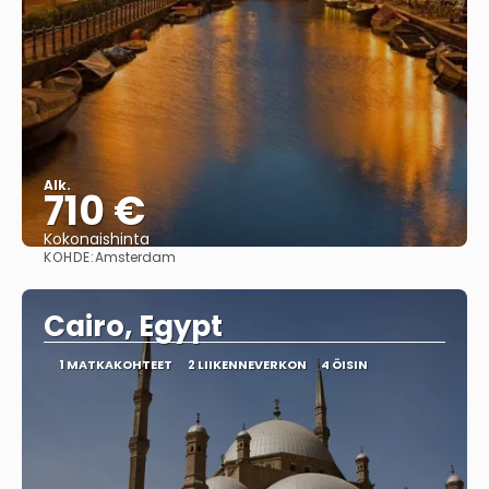
Alk.
710 €
Kokonaishinta
KOHDE:
Amsterdam
Nähdä
Cairo, Egypt
1 MATKAKOHTEET
2 LIIKENNEVERKON
4 ÖISIN