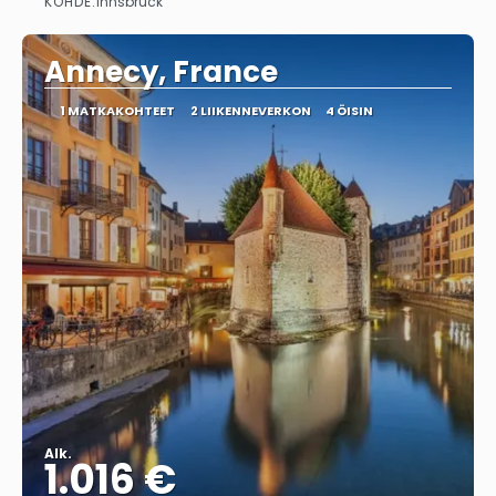
KOHDE:
Innsbruck
Nähdä
Annecy, France
1 MATKAKOHTEET
2 LIIKENNEVERKON
4 ÖISIN
Alk.
1.016 €