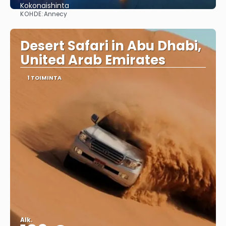
Kokonaishinta
KOHDE:
Annecy
Nähdä
Desert Safari in Abu Dhabi,
United Arab Emirates
1 TOIMINTA
Alk.