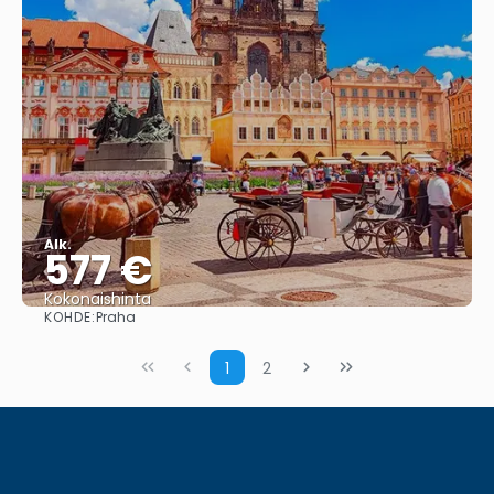
Alk.
577 €
Kokonaishinta
KOHDE:
Praha
Nähdä
1
2