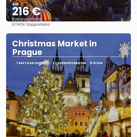
Alk.
216 €
Kokonaishinta
KOHDE:
Kappadokia
Nähdä
Christmas Market in
Prague
1 MATKAKOHTEET
2 LIIKENNEVERKON
5 ÖISIN