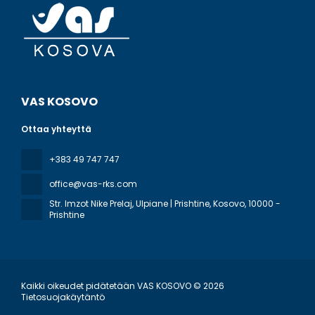
VAS KOSOVO
Ottaa yhteyttä
+383 49 747 747
office@vas-rks.com
Str. Imzot Nike Prelaj, Ulpiane | Prishtine, Kosovo
, 10000 -
Prishtine
Kaikki oikeudet pidätetään VAS KOSOVO © 2026
Tietosuojakäytäntö