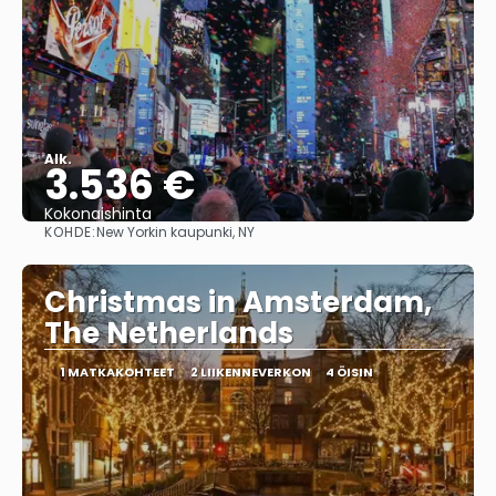
Alk.
3.536 €
Kokonaishinta
KOHDE:
New Yorkin kaupunki, NY
Nähdä
Christmas in Amsterdam,
The Netherlands
1 MATKAKOHTEET
2 LIIKENNEVERKON
4 ÖISIN