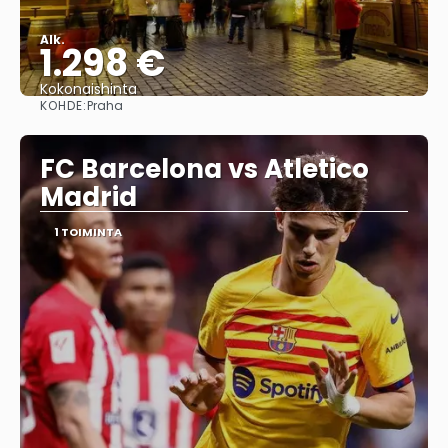
Alk.
1.298 €
Kokonaishinta
KOHDE:
Praha
Nähdä
FC Barcelona vs Atletico
Madrid
1 TOIMINTA