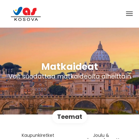
Matkaideat
Voit suodattaa matkaideoita aiheittain
Teemat
Kaupunkiretket
Joulu &