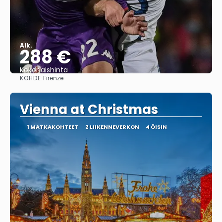
Alk.
288 €
Kokonaishinta
KOHDE:
Firenze
Nähdä
Vienna at Christmas
1 MATKAKOHTEET
2 LIIKENNEVERKON
4 ÖISIN