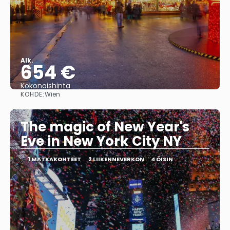
Alk.
654 €
Kokonaishinta
KOHDE:
Wien
Nähdä
The magic of New Year's
Eve in New York City NY
1 MATKAKOHTEET
2 LIIKENNEVERKON
4 ÖISIN