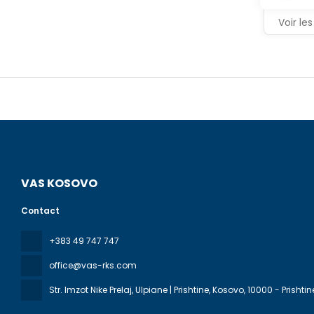
consigne à
Voir les
VAS KOSOVO
Contact
+383 49 747 747
office@vas-rks.com
Str. Imzot Nike Prelaj, Ulpiane | Prishtine, Kosovo
, 10000 - Prishtin