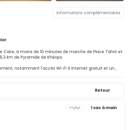
Informations complémentaires
dar
 Le Caire, à moins de 10 minutes de marche de Place Tahrir et
 et à 16,3 km de Pyramide de Khéops.
ement, notamment l'accès Wi-Fi à Internet gratuit et un
oration personnalisée de l'hébergement et profitez des
Retour
 télévision LED. Votre chambre est équipée d'un lit en
ccès Wi-Fi à Internet gratuit vous permet de rester en
 l'hébergement comprennent un coffre-fort et un divan. Le
1 sac à main
+1 jour
h 00.
sec / blanchisserie, une réception ouverte 24 h/24 et une