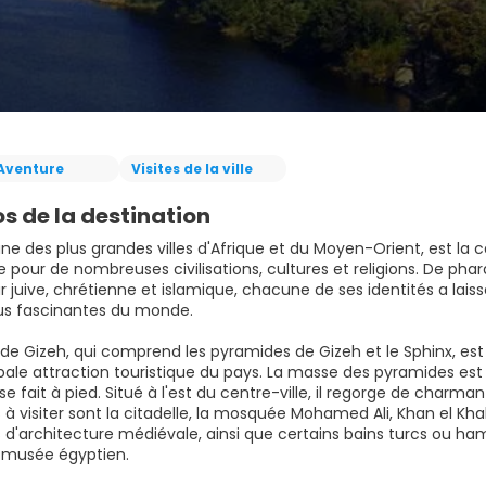
Aventure
Visites de la ville
s de la destination
'une des plus grandes villes d'Afrique et du Moyen-Orient, est la 
 pour de nombreuses civilisations, cultures et religions. De p
 juive, chrétienne et islamique, chacune de ses identités a laiss
plus fascinantes du monde.
 de Gizeh, qui comprend les pyramides de Gizeh et le Sphinx, est
ipale attraction touristique du pays. La masse des pyramides est
 se fait à pied. Situé à l'est du centre-ville, il regorge de charm
à visiter sont la citadelle, la mosquée Mohamed Ali, Khan el Khali
s d'architecture médiévale, ainsi que certains bains turcs ou 
u musée égyptien.