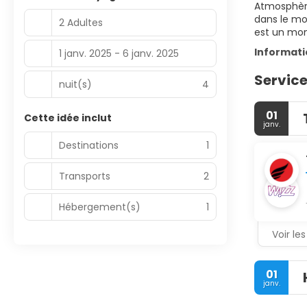
Atmosphère 
dans le mo
2 Adultes
est un mon
Informat
1 janv. 2025 - 6 janv. 2025
Service
nuit(s)
4
01
Cette idée inclut
janv.
Destinations
1
Transports
2
Hébergement(s)
1
Voir les
01
janv.