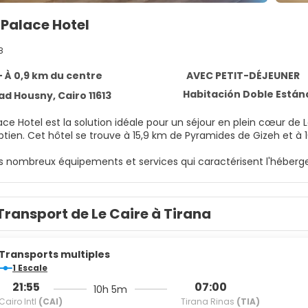
 Palace Hotel
8
- À 0,9 km du centre
AVEC PETIT-DÉJEUNER
Habitación Doble Están
d Housny, Cairo 11613
ace Hotel est la solution idéale pour un séjour en plein cœur de
Musée Égyptien. Cet hôtel se trouve à 15,9 km de Pyramides de Gizeh
es nombreux équipements et services qui caractérisent l'héberg
conciergerie.
séjour comme il se doit dans une des 16 chambres avec une déc
Transport de Le Caire à Tirana
quipements à votre disposition, notamment une cheminée et une
émoire de forme préparé avec des draps en coton égyptien. L'a
ec le reste du monde. Les équipements et services offerts par
ntretien est assuré tous les jours.
Transports multiples
1 Escale
jeuner continental gratuit est servi tous les jours de 08 h 00 à 11 
21:55
07:00
10h 5m
Cairo Intl
(CAI)
Tirana Rinas
(TIA)
ments et services proposés incluent un service de nettoyage à 