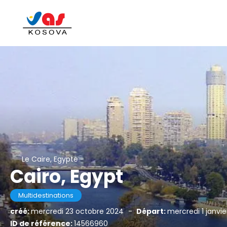
Le Caire, Egypte
Cairo, Egypt
Multidestinations
créé:
mercredi 23 octobre 2024
-
Départ:
mercredi 1 janvie
ID de référence:
14566960