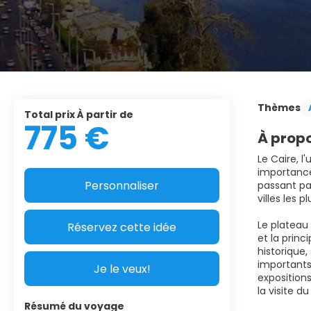
Thèmes
Total prix À partir de
775 €
À propo
Le Caire, l
importance
Personnaliser
passant par
villes les 
Le plateau
Réservez cette idée
et la princ
historique,
importants 
Je le veux!
exposition
la visite d
Résumé du voyage