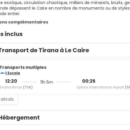
exotique, circulation chaotique, milliers de minarets, bruits, ge
nde dépassent le Caire en nombre de monuments ou de styles arch
de entier.
ions complémentaires
s inclus
Transport de Tirana à Le Caire
Transports multiples
1 Escale
12:20
00:25
11h 5m
Tirana Rinas
(TIA)
Sphinx International Airport
(S
 détails
Hébergement