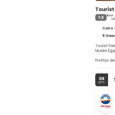
Tourist
Bon
7,5
14
Cairo 
8 Gawa
Tourist Pal
Profitez d
service de 
Passez un 
05
nombreux é
janv.
mousse à m
contact av
service d'e
Un petit dé
Les équipe