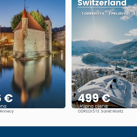
Switzerland
1 ODREDIŠTA
2 PRIJEVOZI
3
Iz
6 €
499 €
ena
Ukupna cijena
ODREDIŠTE:
Annecy
Sankt Moritz
Vidjeti
Vidjeti