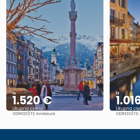
Iz
Iz
1.520 €
1.01
Ukupna cijena
Ukupna cij
ODREDIŠTE:
ODREDIŠTE:
Innsbruck
Vidjeti