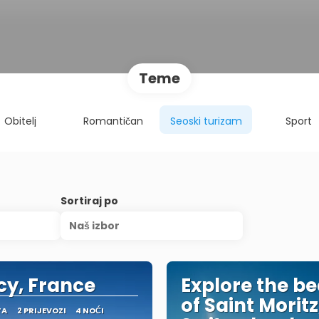
Teme
Obitelj
Romantičan
Seoski turizam
Sport
Sortiraj po
Naš izbor
y, France
Explore the b
of Saint Moritz
TA
2 PRIJEVOZI
4 NOĆI