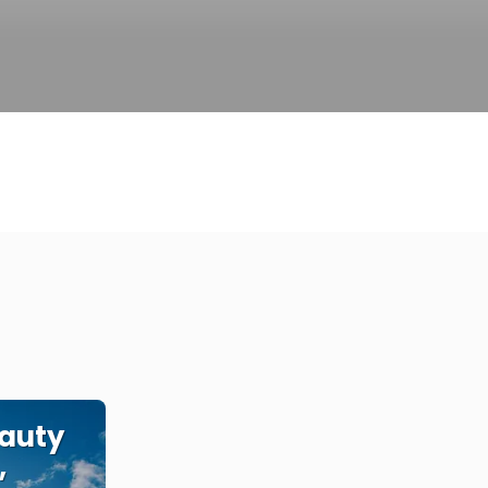
eauty
,