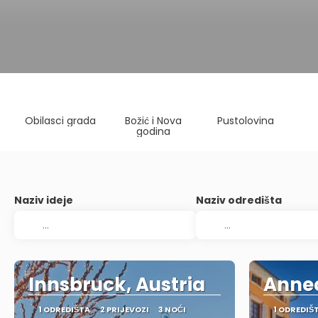
Obilasci grada
Božić i Nova
Pustolovina
godina
Naziv ideje
Naziv odredišta
Innsbruck, Austria
Annec
1 ODREDIŠTA
2 PRIJEVOZI
3 NOĆI
1 ODREDIŠ