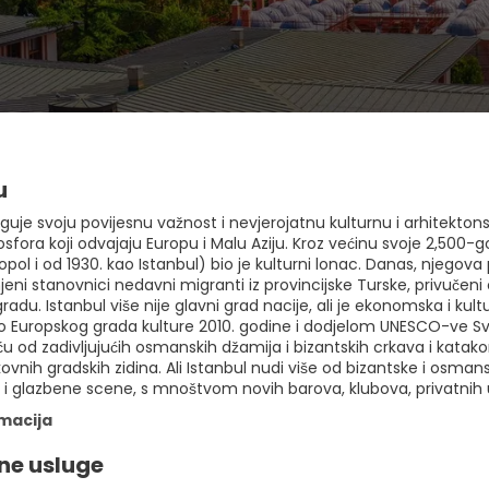
u
guje svoju povijesnu važnost i nevjerojatnu kulturnu i arhitekto
sfora koji odvajaju Europu i Malu Aziju. Kroz većinu svoje 2,500-g
pol i od 1930. kao Istanbul) bio je kulturni lonac. Danas, njegova p
eni stanovnici nedavni migranti iz provincijske Turske, privučen
adu. Istanbul više nije glavni grad nacije, ali je ekonomska i ku
 Europskog grada kulture 2010. godine i dodjelom UNESCO-ve Svj
ću od zadivljujućih osmanskih džamija i bizantskih crkava i kata
ovnih gradskih zidina. Ali Istanbul nudi više od bizantske i osman
i glazbene scene, s mnoštvom novih barova, klubova, privatnih um
rmacija
ne usluge