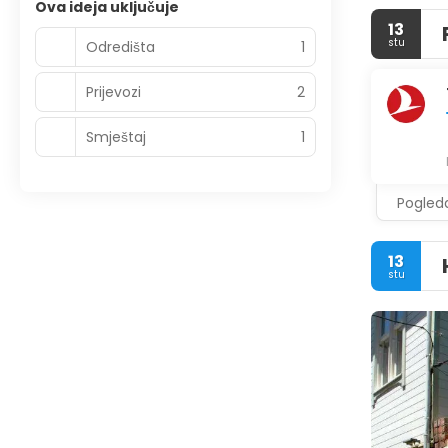
Ova ideja uključuje
13
stu
Odredišta
1
Prijevozi
2
Smještaj
1
Pogleda
13
stu