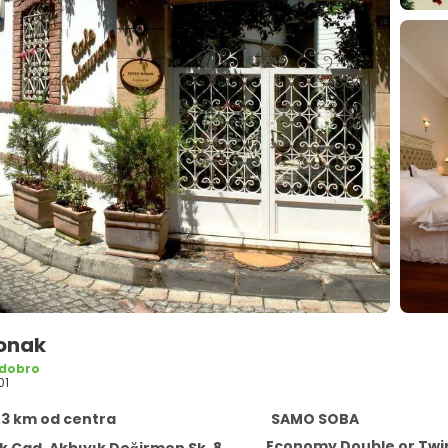
Konak
 dobro
01
,3 km od centra
SAMO SOBA
Economy Double or Tw