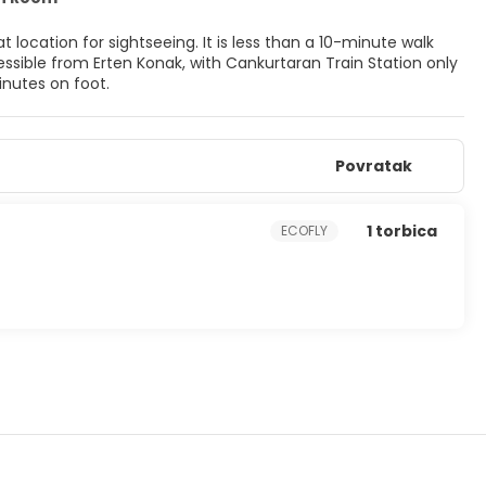
t location for sightseeing. It is less than a 10-minute walk
essible from Erten Konak, with Cankurtaran Train Station only
nutes on foot.
Povratak
1 torbica
ECOFLY