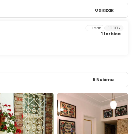
Odlazak
+1 dan
ECOFLY
1 torbica
6 Noćima