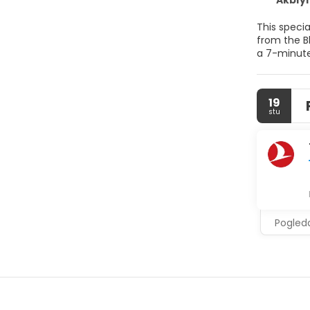
Akbıyık Ca
This specia
from the B
a 7-minute
19
stu
Pogleda