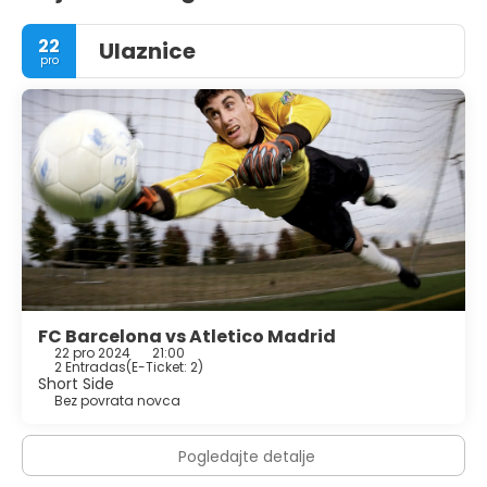
22
Ulaznice
pro
FC Barcelona vs Atletico Madrid
22 pro 2024
21:00
2 Entradas
(
E-Ticket: 2
)
Short Side
Bez povrata novca
Pogledajte detalje