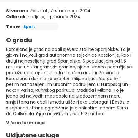
Stvoreno:
četvrtak, 7. studenoga 2024.
Odlazak:
nedjelja, 1. prosinca 2024.
Teme
Sport
O gradu
Barcelona je grad na obali sjeveroistočne Španjolske. To je
glavni i najveći grad autonomne zajednice Katalonije, kao i
drugi najnaseljeniji grad Španjolske. S populacijom od 1,6
milijuna unutar gradskih granica, njeno urbano područje se
proteže do brojnih susjednih općina unutar Provincije
Barcelona i dom je za oko 4,8 milijuna ljudi, što ga čini
petim najnaseljenijim urbanim područjem u Europskoj uniji
nakon Pariza, Ruhrskog područja, Madrida i Milana. To je
jedna od najvećih metropola na Sredozemnom moru,
smještena na obali između ušća rijeka Llobregat i Besòs, a
s zapadne strane ograničena je planinskim lancem Serra
de Collserola, čiji je najviši vrh visok 512 metara.
Više informacija
Uključene usluge