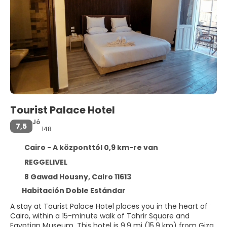
Tourist Palace Hotel
Jó
7,5
148
Cairo - A központtól 0,9 km-re van
REGGELIVEL
8 Gawad Housny, Cairo 11613
Habitación Doble Estándar
A stay at Tourist Palace Hotel places you in the heart of
Cairo, within a 15-minute walk of Tahrir Square and
Egyptian Museum. This hotel is 9.9 mi (15.9 km) from Giza