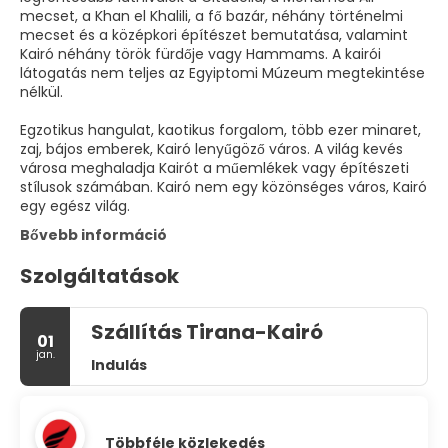
mecset, a Khan el Khalili, a fő bazár, néhány történelmi
mecset és a középkori építészet bemutatása, valamint
Kairó néhány török fürdője vagy Hammams. A kairói
látogatás nem teljes az Egyiptomi Múzeum megtekintése
nélkül.
Egzotikus hangulat, kaotikus forgalom, több ezer minaret,
zaj, bájos emberek, Kairó lenyűgöző város. A világ kevés
városa meghaladja Kairót a műemlékek vagy építészeti
stílusok számában. Kairó nem egy közönséges város, Kairó
egy egész világ.
Bővebb információ
Szolgáltatások
Szállítás Tirana-Kairó
01
jan.
Indulás
Többféle közlekedés