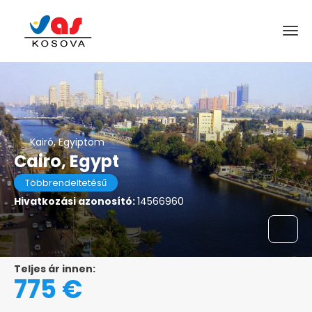
Kairó, Egyiptom
Cairo, Egypt
Többrendeltetésű
Hivatkozási azonosító:
14566960
Teljes ár innen:
775 €