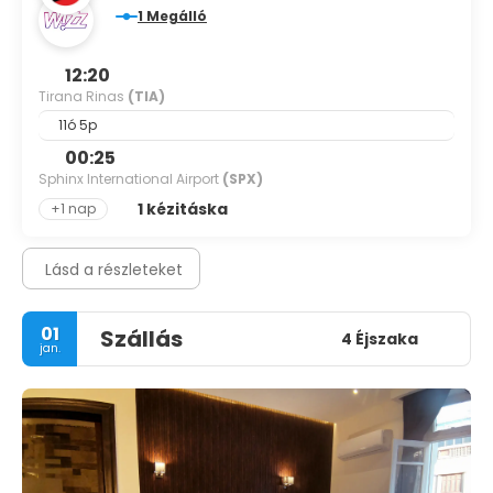
1 Megálló
12:20
Tirana Rinas
(TIA)
11ó 5p
00:25
Sphinx International Airport
(SPX)
1 kézitáska
+1 nap
Lásd a részleteket
01
Szállás
4 Éjszaka
jan.