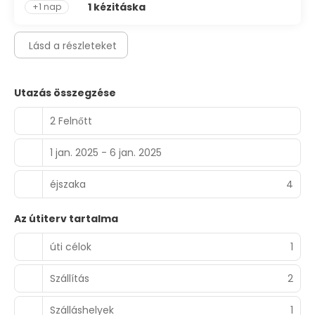
1 kézitáska
+1 nap
Lásd a részleteket
Utazás összegzése
2 Felnőtt
1 jan. 2025 - 6 jan. 2025
éjszaka
4
Az útiterv tartalma
úti célok
1
Szállítás
2
Szálláshelyek
1