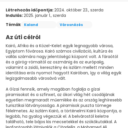
Létrehozás időpontja:
2024. október 23., szerda
Indulás:
2025. január 1., szerda
Témák
Kaland
Városnézés
Az úti célról
Kairó, Afrika és a Közel-Kelet egyik legnagyobb városa,
Egyiptom fővárosa. Kairó számos civilizáció, kultúra és
vallás számára nagy jelentőségű központ volt. A fáraótól
és a görög-rómaitól az oszmánig és az európaiig,
valamint a zsidó, keresztény és iszlám mellett minden
identitása erős nyomot hagyott Kairóban, így a világ egyik
legizgalmasabb városává vált.
A Gízai fennsík, amely magában foglalja a gízai
piramisokat és a szfinxet, az ókori világ hét csodájának
egyetlen megmaradt műemléke és az ország leghíresebb
turisztikai látványossága. A piramisok puszta tömege
félelmetes. Az iszlám Kairó, a történelmi Kairó központja, a
legjobb, ha gyalog végezzük el. A belvárostól keletre
található, tele bájos kis mecsetekkel és szökőkutakkal. A
legfontosabb látnivalók a Citadella, a Mohamed Ali