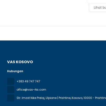
Lihat b
VAS KOSOVO
Hubungan
+383 49 747 747
office@vas-rks.com
Str. Imzot Nike Prelaj, Ulpiane | Prishtine, Kosovo
, 10000 - Prishtin