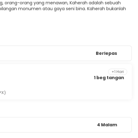
ising, orang-orang yang menawan, Kaherah adalah sebuah
bilangan monumen atau gaya seni bina. Kaherah bukanlah
Berlepas
+1 Hari
1 beg tangan
PX)
4 Malam