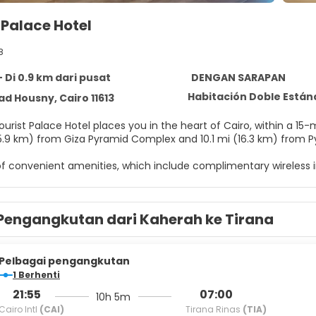
 Palace Hotel
8
- Di 0.9 km dari pusat
DENGAN SARAPAN
Habitación Doble Están
d Housny, Cairo 11613
ourist Palace Hotel places you in the heart of Cairo, within a 15-minu
(15.9 km) from Giza Pyramid Complex and 10.1 mi (16.3 km) from P
f convenient amenities, which include complimentary wireless i
self to a stay in one of the 16 individually decorated guestroom
with Egyptian cotton sheets. Complimentary wireless internet 
Pengangkutan dari Kaherah ke Tirana
fes and day beds, and housekeeping is provided daily.
ntary continental breakfast is served daily from 8:00 AM to 11:0
Pelbagai pengangkutan
menities include dry cleaning/laundry services, a 24-hour front
1 Berhenti
21:55
07:00
10h 5m
Cairo Intl
(CAI)
Tirana Rinas
(TIA)