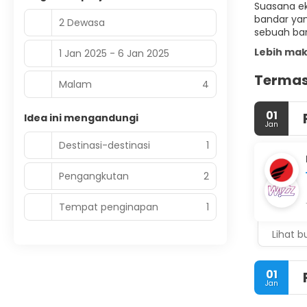
Suasana ek
bandar yan
2 Dewasa
sebuah ban
Lebih ma
1 Jan 2025 - 6 Jan 2025
Termas
Malam
4
01
Idea ini mengandungi
Jan
Destinasi-destinasi
1
Pengangkutan
2
Tempat penginapan
1
Lihat b
01
Jan