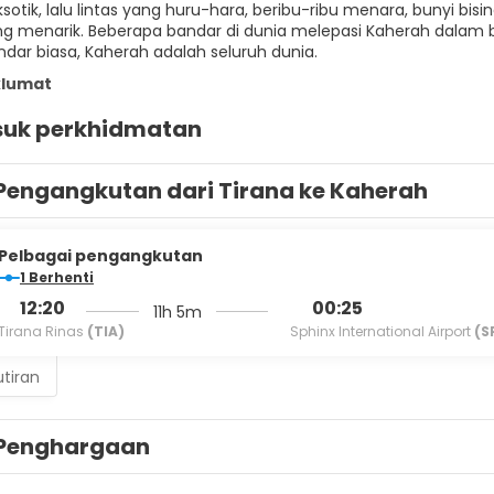
sotik, lalu lintas yang huru-hara, beribu-ribu menara, bunyi b
g menarik. Beberapa bandar di dunia melepasi Kaherah dalam 
dar biasa, Kaherah adalah seluruh dunia.
klumat
uk perkhidmatan
Pengangkutan dari Tirana ke Kaherah
Pelbagai pengangkutan
1 Berhenti
12:20
00:25
11h 5m
Tirana Rinas
(TIA)
Sphinx International Airport
(S
utiran
Penghargaan