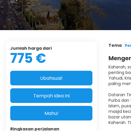
Tema
Pe
Jumlah harga dari
775 €
Mengen
Kaherah, s
penting ba
Ubahsuai!
Yahudi, Kr
paling mena
Dataran Ti
Tempah idea ini
Purba dan 
Islam, pus
masjid keci
Mahu!
bazar uta
Kaherah. T
Ringkasan perjalanan