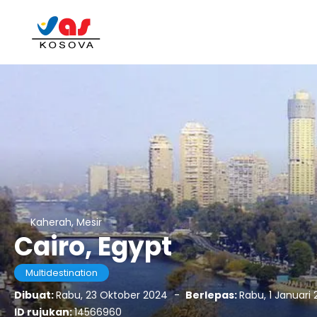
Kaherah, Mesir
Cairo, Egypt
Multidestination
Dibuat:
Rabu, 23 Oktober 2024
-
Berlepas:
Rabu, 1 Januari
ID rujukan:
14566960