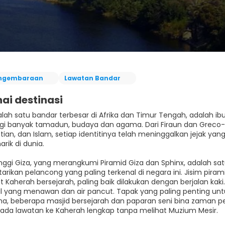
ngembaraan
Lawatan Bandar
ai destinasi
alah satu bandar terbesar di Afrika dan Timur Tengah, adalah ib
gi banyak tamadun, budaya dan agama. Dari Firaun dan Greco
istian, dan Islam, setiap identitinya telah meninggalkan jejak y
rik di dunia.
nggi Giza, yang merangkumi Piramid Giza dan Sphinx, adalah s
tarikan pelancong yang paling terkenal di negara ini. Jisim 
at Kaherah bersejarah, paling baik dilakukan dengan berjalan kak
l yang menawan dan air pancut. Tapak yang paling penting untuk d
ma, beberapa masjid bersejarah dan paparan seni bina zaman
iada lawatan ke Kaherah lengkap tanpa melihat Muzium Mesir.