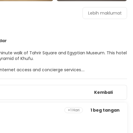
Lebih maklumat
dar
te walk of Tahrir Square and Egyptian Museum. This hotel
yramid of Khufu.
nternet access and concierge services.
s, featuring fireplaces and LED televisions. Your memory foam
access is available to keep you connected. Conveniences
Kembali
0 AM.
1 beg tangan
+1 Hari
 desk, and luggage storage.