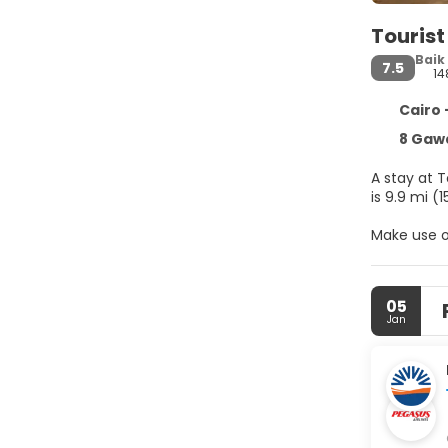
Tourist
Baik
7.5
14
Cairo 
8 Gawa
A stay at T
is 9.9 mi 
Make use o
Treat your
bed comes 
05
include sa
Jan
A complime
Featured a