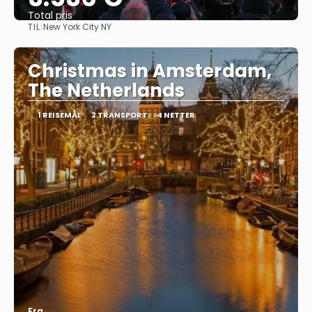
Total pris
TIL:
New York City NY
Se
Christmas in Amsterdam,
The Netherlands
1 REISEMÅL
2 TRANSPORT
4 NETTER
Fra