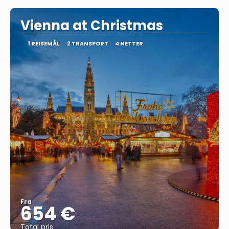
Vienna at Christmas
1 REISEMÅL
2 TRANSPORT
4 NETTER
Fra
654 €
Total pris