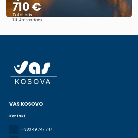
710 €
Total pris
TIL:
Amsterdam
Se
VAS KOSOVO
Kontakt
+383 49 747 747