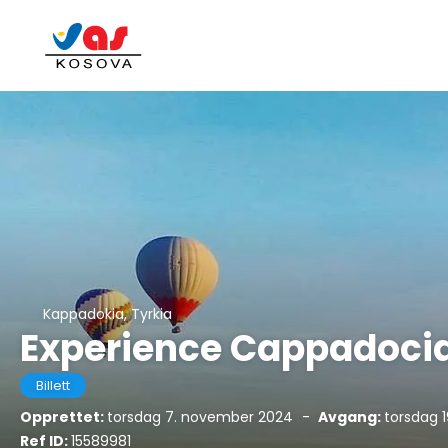
Kappadokia, Tyrkia
Experience Cappadocia 
Billett
Opprettet:
torsdag 7. november 2024
-
Avgang:
torsdag 
Ref ID:
15589981