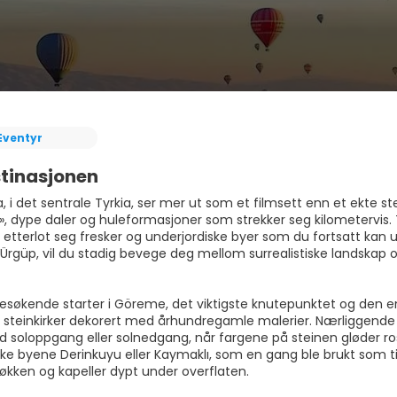
Eventyr
tinasjonen
 i det sentrale Tyrkia, ser mer ut som et filmsett enn et ekte s
r», dype daler og huleformasjoner som strekker seg kilometervis.
g etterlot seg fresker og underjordiske byer som du fortsatt ka
Ürgüp, vil du stadig bevege deg mellom surrealistiske landskap og
besøkende starter i Göreme, det viktigste knutepunktet og den e
steinkirker dekorert med århundregamle malerier. Nærliggende
ed soloppgang eller solnedgang, når fargene på steinen gløder ro
ske byene Derinkuyu eller Kaymaklı, som en gang ble brukt som t
jøkken og kapeller dypt under overflaten.