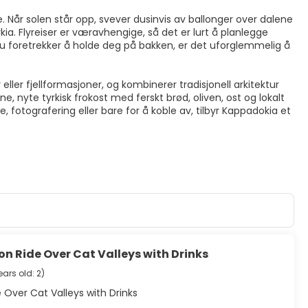
. Når solen står opp, svever dusinvis av ballonger over dalene
a. Flyreiser er væravhengige, så det er lurt å planlegge
du foretrekker å holde deg på bakken, er det uforglemmelig å
eller fjellformasjoner, og kombinerer tradisjonell arkitektur
 nyte tyrkisk frokost med ferskt brød, oliven, ost og lokalt
e, fotografering eller bare for å koble av, tilbyr Kappadokia et
n Ride Over Cat Valleys with Drinks
ears old: 2
)
 Over Cat Valleys with Drinks