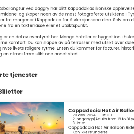
sballongtur ved daggry har blitt Kappadokias ikoniske opplevelse
midene, og skaper noen av de mest fotograferte utsiktene i Tyrki
ller tre morgener i Kappadokia for å øke sjansene dine. Selv om 
ne fra en takterrasse eller et utsiktspunkt.
 er en del av eventyret her. Mange hoteller er bygget inn i huler 
e komfort. Du kan slappe av på terrasser med utsikt over dalene,
g nyte livets roligere rytme. Enten du kommer for fotturer, histori
g en atmosfære ulikt noe annet sted.
rte tjenester
Billetter
Cappadocia Hot Air Balloo
28 des. 2024
05:30
2 Inngangs
(
Adults from 18 to 81 y
3 timer
Cappadocia Hot Air Balloon Ride
Kan ikke refunderes