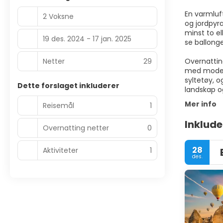
En varmluft
2 Voksne
og jordpyra
minst to e
19 des. 2024 - 17 jan. 2025
se ballonge
Netter
29
Overnatting
med modern
syltetøy, o
Dette forslaget inkluderer
landskap o
Mer info
Reisemål
1
Inklude
Overnatting netter
0
28
Aktiviteter
1
des.