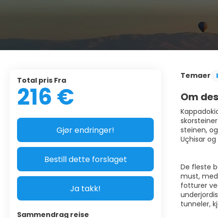
Temaer
Total pris Fra
216 €
Om des
Kappadokia,
skorsteine
Gjør endringer!
steinen, o
Uçhisar og 
Bestill dette forslaget
De fleste 
must, med 
fotturer v
Ja takk!
underjordi
tunneler, k
Sammendrag reise