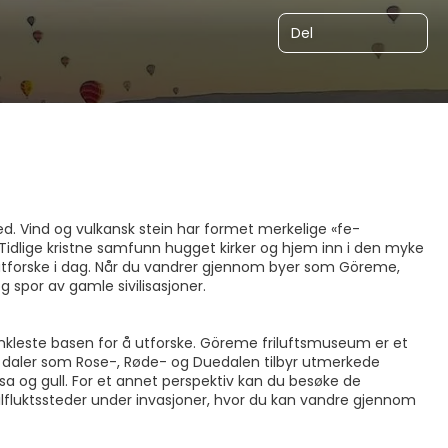
Del
ted. Vind og vulkansk stein har formet merkelige «fe-
 Tidlige kristne samfunn hugget kirker og hjem inn i den myke
n utforske i dag. Når du vandrer gjennom byer som Göreme,
 spor av gamle sivilisasjoner.
nkleste basen for å utforske. Göreme friluftsmuseum er et
 daler som Rose-, Røde- og Duedalen tilbyr utmerkede
sa og gull. For et annet perspektiv kan du besøke de
ilfluktssteder under invasjoner, hvor du kan vandre gjennom