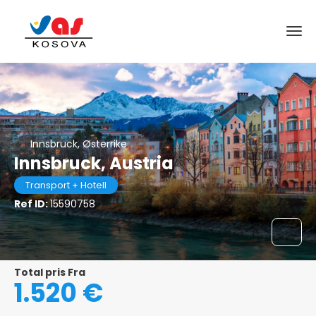
Innsbruck, Østerrike
Innsbruck, Austria
Transport + Hotell
Ref ID:
15590758
Total pris Fra
1.520 €