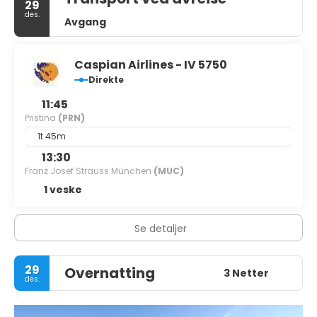
29
des.
Avgang
Caspian Airlines - IV 5750
Direkte
11:45
Pristina
(PRN)
1t 45m
13:30
Franz Josef Strauss München
(MUC)
1 veske
Se detaljer
29
Overnatting
3 Netter
des.