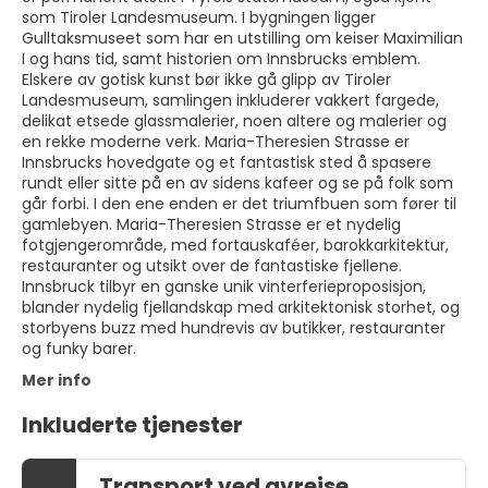
som Tiroler Landesmuseum. I bygningen ligger
Gulltaksmuseet som har en utstilling om keiser Maximilian
I og hans tid, samt historien om Innsbrucks emblem.
Elskere av gotisk kunst bør ikke gå glipp av Tiroler
Landesmuseum, samlingen inkluderer vakkert fargede,
delikat etsede glassmalerier, noen altere og malerier og
en rekke moderne verk. Maria-Theresien Strasse er
Innsbrucks hovedgate og et fantastisk sted å spasere
rundt eller sitte på en av sidens kafeer og se på folk som
går forbi. I den ene enden er det triumfbuen som fører til
gamlebyen. Maria-Theresien Strasse er et nydelig
fotgjengerområde, med fortauskaféer, barokkarkitektur,
restauranter og utsikt over de fantastiske fjellene.
Innsbruck tilbyr en ganske unik vinterferieproposisjon,
blander nydelig fjellandskap med arkitektonisk storhet, og
storbyens buzz med hundrevis av butikker, restauranter
og funky barer.
Mer info
Inkluderte tjenester
Transport ved avreise