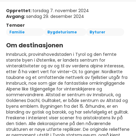
Opprettet:
torsdag 7. november 2024
Avgang:
søndag 29. desember 2024
Temaer
Familie
Bygdeturisme
Byturer
Om destinasjonen
Innsbruck, provinshovedstaden i Tyrol og den femte
største byen i Østerrike, er landets sentrum for
vinteraktiviteter og av og til av verdens alpine interesse,
etter å ha vært vert for vinter-OL to ganger. Nordkette
taubane og et omfattende nettverk av fjellstier utgår fra
Innsbruck, noe som gjør de fantastiske omkringliggende
Alpene like tilgjengelige for vinterskikjørere og
sommervandrere. Altstad er sentrum av Innsbruck, og
Goldenes Dachl, Gulltaket, er både sentrum av Altstad og
byens emblem. Bygningen fra det 15. århundre, er en
blanding av gotisk og barokk, og har selvfølgelig et gulltak.
Freskene i interiøret viser scener fra aristokratens liv på
den tiden. Alle dekorasjonene på den nåværende
strukturen er nøye utførte replikaer. De originale relieffene
er permanent utstilt i Tyrols statsmuseum, også kjent