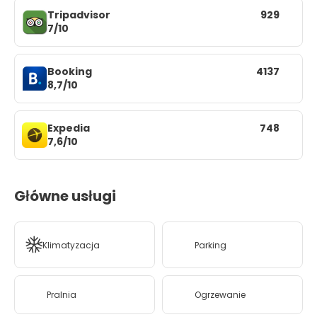
Tripadvisor
929
7/10
Booking
4137
8,7/10
Expedia
748
7,6/10
Główne usługi
Klimatyzacja
Parking
Pralnia
Ogrzewanie