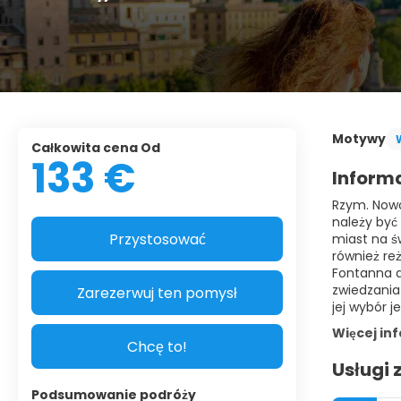
Motywy
Całkowita cena Od
133 €
Inform
Rzym. Nowoc
należy być
Przystosować
miast na św
również re
Fontanna d
zwiedzania
Zarezerwuj ten pomysł
jej wybór 
Więcej in
Chcę to!
Usługi 
Podsumowanie podróży