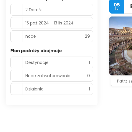
05
lis
2 Dorośli
15 paź 2024 - 13 lis 2024
noce
29
Plan podróży obejmuje
Destynacje
1
Noce zakwaterowania
0
Patrz s
Działania
1