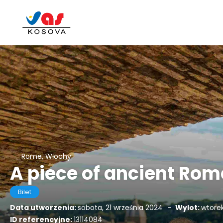
Rome, Włochy
A piece of ancient Rome
Bilet
Data utworzenia:
sobota, 21 września 2024
-
Wylot:
wtorek
ID referencyjne:
13114084