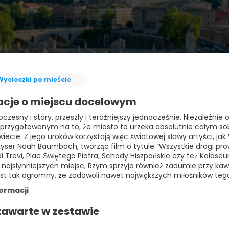
Wycieczki po mieście
acje o miejscu docelowym
zesny i stary, przeszły i teraźniejszy jednocześnie. Niezależnie o
 przygotowanym na to, że miasto to urzeka absolutnie całym sob
iecie. Z jego uroków korzystają więc światowej sławy artyści, jak
żyser Noah Baumbach, tworząc film o tytule “Wszystkie drogi pr
i Trevi, Plac Świętego Piotra, Schody Hiszpańskie czy też Kolose
 najsłynniejszych miejsc, Rzym sprzyja również zadumie przy k
jest tak ogromny, że zadowoli nawet największych miłośników teg
formacji
zawarte w zestawie