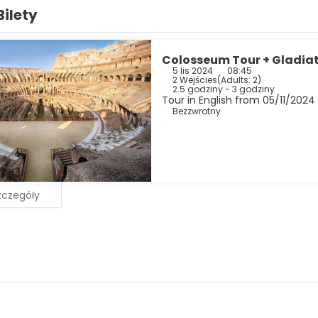
Bilety
Colosseum Tour + Gladiat
5 lis 2024
08:45
2 Wejścies
(
Adults: 2
)
2.5 godziny - 3 godziny
Tour in English from 05/11/2024 
Bezzwrotny
zczegóły