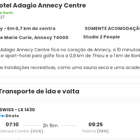
otel Adagio Annecy Centre
to bom
27
 - Em 0,7 km do centro
SOMENTE ACOMODAÇÃ
Studio 2 People
ce Marie Curie, Annecy 74000
 Adagio Annecy Centre fica no coração de Annecy, a 10 minut
necy. Este apart-hotel para golfe fica a 0,9 km de Thiou e a 1 km de 
as instalações recreativas, como uma sauna seca e uma academ
de cortesia e bicicletário.
m casa em um de nossos 104 quartos com ar-condicionado que
Transporte de ida e volta
e oferece Wi-Fi de cortesia para navegar na web e TVs de tela 
has. Além disso, o serviço de arrumação nos quartos é fornecido
 manhã (buffet) é servido durante a semana, entre 7h e 10h, 
SWISS - LX 1430
LIZE
Direto
07:10
09:25
2h 15m
ades presentes incluem serviço de lavanderia e lavagem a seco
Geneve Cointrin
(GVA)
Pristina
(PRN)
ento sem manobrista (sujeito a cobrança) está disponível no l