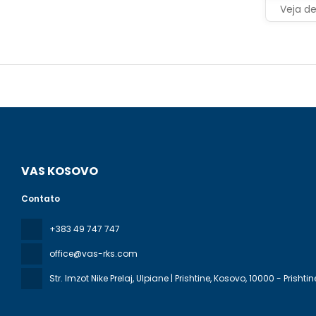
Veja d
VAS KOSOVO
Contato
+383 49 747 747
office@vas-rks.com
Str. Imzot Nike Prelaj, Ulpiane | Prishtine, Kosovo
, 10000 - Prishtin