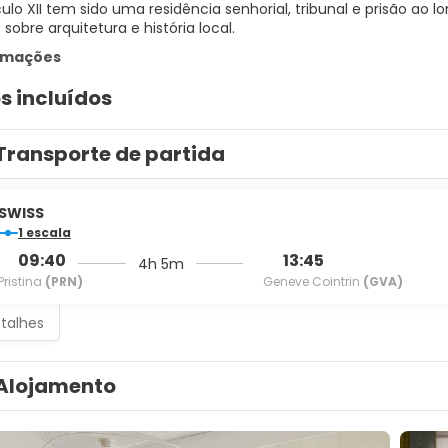
éculo XII tem sido uma residência senhorial, tribunal e prisão ao
sobre arquitetura e história local.
ormações
s incluídos
Transporte de partida
SWISS
1 escala
09:40
13:45
4h 5m
Pristina
(PRN)
Geneve Cointrin
(GVA)
etalhes
Alojamento