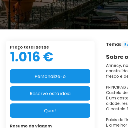
Temas
R
Preço total desde
1.016 €
Sobre o
Annecy, no
construído
Personalize-o
fresco e d
PRINCIPAIS
Castelo d
Reserve esta ideia
É um caste
cidade, re
O castelo f
Quer!
Palais de l'I
É a melhor
Resumo da viagem