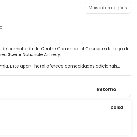
Mais informações
O
os de caminhada de Centre Commercial Courier e de Lago de
Bonlieu Scène Nationale Annecy.
ia. Este apart-hotel oferece comodidades adicionais,
 apresentam cozinhas com geladeiras e cooktops. A
Retorno
plana para a sua diversão. As comodidades incluem cofres e
 mediante solicitação.
e nos fins de semana, entre 7h30 e 10h30, mediante uma
1 bolsa
, balcão de recepção 24 horas e equipe multilíngue.
ocal.