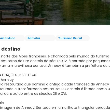
omântico
Família
Turismo Rural
 destino
 norte dos Alpes franceses, é chamada pelo mundo do turismo 
 em torno de um castelo do século XIV, é cortado por pequenos
e uma maravilhosa cor azul. Annecy é também a prefeitura do
 ATRAÇÕES TURÍSTICAS
e Annecy
lo restaurado que domina a antiga cidade francesa de Annecy
staurado e transformado em museu. O castelo é listado como u
oi construído entre os séculos XII e XVI.
sle
 imagem de Annecy. Sentado em uma ilhota triangular cercada