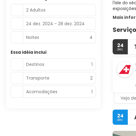
l'Isle do s
exposições 
2 Adultos
Mais inf
24 dez. 2024 - 28 dez. 2024
Serviço
Noites
4
24
dez.
Essa idéia inclui
Destinos
1
Transporte
2
Acomodações
1
Veja d
24
dez.