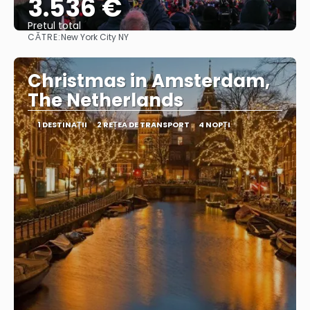
3.536 €
Pretul total
CĂTRE:
New York City NY
Vedea
Christmas in Amsterdam,
The Netherlands
1 DESTINAŢII
2 REȚEA DE TRANSPORT
4 NOPȚI