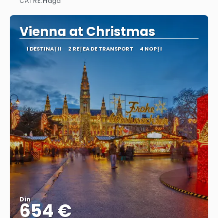
CĂTRE:
Praga
Vedea
Vienna at Christmas
1 DESTINAŢII
2 REȚEA DE TRANSPORT
4 NOPȚI
Din
654 €