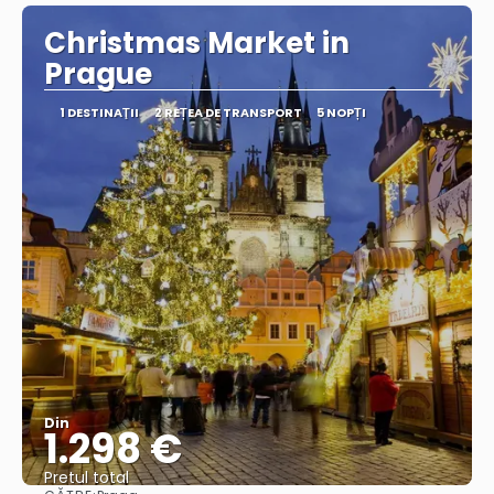
Christmas Market in
Prague
1 DESTINAŢII
2 REȚEA DE TRANSPORT
5 NOPȚI
Din
1.298 €
Pretul total