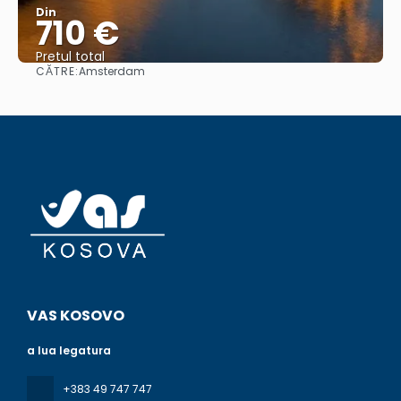
Din
710 €
Pretul total
CĂTRE:
Amsterdam
Vedea
VAS KOSOVO
a lua legatura
+383 49 747 747