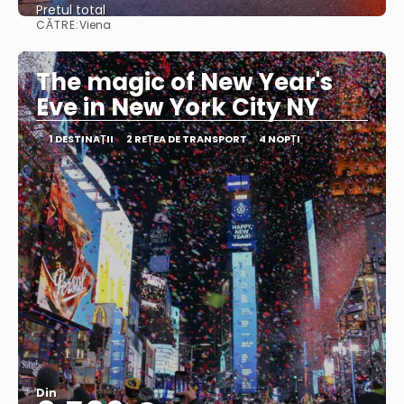
Pretul total
CĂTRE:
Viena
Vedea
The magic of New Year's
Eve in New York City NY
1 DESTINAŢII
2 REȚEA DE TRANSPORT
4 NOPȚI
Din