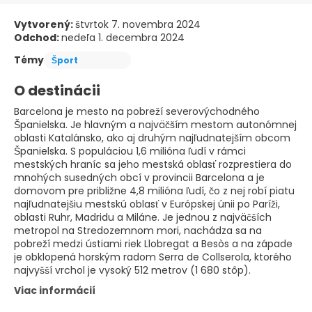
Vytvorený:
štvrtok 7. novembra 2024
Odchod:
nedeľa 1. decembra 2024
Témy
Šport
O destinácii
Barcelona je mesto na pobreží severovýchodného
Španielska. Je hlavným a najväčším mestom autonómnej
oblasti Katalánsko, ako aj druhým najľudnatejším obcom
Španielska. S populáciou 1,6 milióna ľudí v rámci
mestských hraníc sa jeho mestská oblasť rozprestiera do
mnohých susedných obcí v provincii Barcelona a je
domovom pre približne 4,8 milióna ľudí, čo z nej robí piatu
najľudnatejšiu mestskú oblasť v Európskej únii po Paríži,
oblasti Ruhr, Madridu a Miláne. Je jednou z najväčších
metropol na Stredozemnom mori, nachádza sa na
pobreží medzi ústiami riek Llobregat a Besòs a na západe
je obklopená horským radom Serra de Collserola, ktorého
najvyšší vrchol je vysoký 512 metrov (1 680 stôp).
Viac informácií