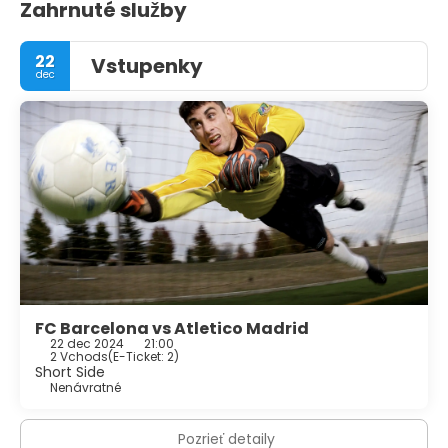
Zahrnuté služby
22
Vstupenky
dec
FC Barcelona vs Atletico Madrid
22 dec 2024
21:00
2 Vchods
(
E-Ticket: 2
)
Short Side
Nenávratné
Pozrieť detaily