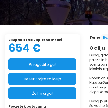
Teme
Bož
Skupna cena S spletne strani
654 €
O cilju
Dunaj, glav
palače in 
Prilagodite ga!
scena pa m
lokalnih tr
Noben obis
Rezervirajte to idejo
Habsburžano
apartmaji, 
dviga kated
Želim si ga!
Dunaj je pr
še vedno ču
Povzetek potovanja