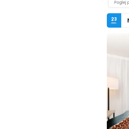
Poglej 
23
dec.