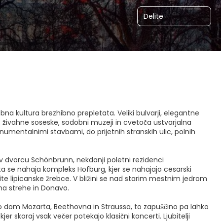
Delite
bna kultura brezhibno prepletata. Veliki bulvarji, elegantne
 živahne soseske, sodobni muzeji in cvetoča ustvarjalna
mentalnimi stavbami, do prijetnih stranskih ulic, polnih
 v dvorcu Schönbrunn, nekdanji poletni rezidenci
ta se nahaja kompleks Hofburg, kjer se nahajajo cesarski
ite lipicanske žrebce. V bližini se nad starim mestnim jedrom
na strehe in Donavo.
ilo dom Mozarta, Beethovna in Straussa, to zapuščino pa lahko
er skoraj vsak večer potekajo klasični koncerti. Ljubitelji