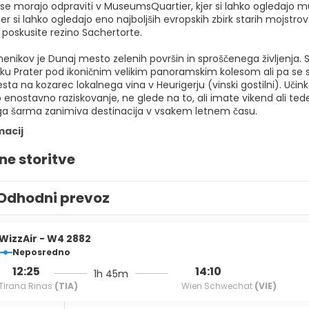
se morajo odpraviti v MuseumsQuartier, kjer si lahko ogledajo mu
r si lahko ogledajo eno najboljših evropskih zbirk starih mojstrov.
 poskusite rezino Sachertorte.
nikov je Dunaj mesto zelenih površin in sproščenega življenja. S
arku Prater pod ikoničnim velikim panoramskim kolesom ali pa se 
ta na kozarec lokalnega vina v Heurigerju (vinski gostilni). Učin
nostavno raziskovanje, ne glede na to, ali imate vikend ali tede
a šarma zanimiva destinacija v vsakem letnem času.
macij
ne storitve
Odhodni prevoz
WizzAir - W4 2882
Neposredno
12:25
14:10
1h 45m
Tirana Rinas
(TIA)
Wien Schwechat
(VIE)