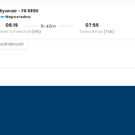
Ryanair - FR 6890
Neposredno
06:15
07:55
1h 40m
Wien Schwechat
(VIE)
Tirana Rinas
(TIA)
podrobnosti