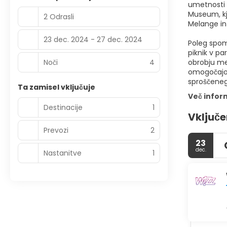
umetnosti 
Museum, kje
2 Odrasli
Melange in
23 dec. 2024 - 27 dec. 2024
Poleg spome
piknik v p
Noči
4
obrobju mes
omogočajo e
sproščeneg
Ta zamisel vključuje
Več infor
Destinacije
1
Vključe
Prevozi
2
23
dec.
Nastanitve
1