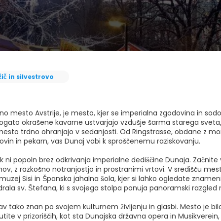
ič in silvestrovo
no mesto Avstrije, je mesto, kjer se imperialna zgodovina in sodo
bogato okrašene kavarne ustvarjajo vzdušje šarma starega sveta,
esto trdno ohranjajo v sedanjosti. Od Ringstrasse, obdane z monu
govin in pekarn, vas Dunaj vabi k sproščenemu raziskovanju.
k ni popoln brez odkrivanja imperialne dediščine Dunaja. Začnite
v, z razkošno notranjostjo in prostranimi vrtovi. V središču mes
muzej Sisi in Španska jahalna šola, kjer si lahko ogledate znamen
rala sv. Štefana, ki s svojega stolpa ponuja panoramski razgled 
av tako znan po svojem kulturnem življenju in glasbi. Mesto je b
tite v prizoriščih, kot sta Dunajska državna opera in Musikverein, kj