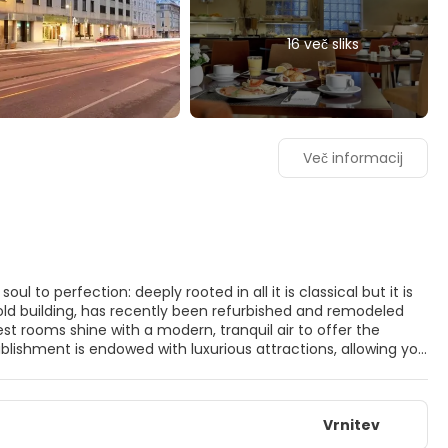
16 več sliks
Več informacij
est rooms shine with a modern, tranquil air to offer the
blishment is endowed with luxurious attractions, allowing you
 very comfortable, peaceful rooms. All the rooms have Flat
 After that, if cancelled or modified or no-show, it will be
total amount will be deducted at the time of booking.
Vrnitev
ailability and on request; it cannot be reserved in advance.