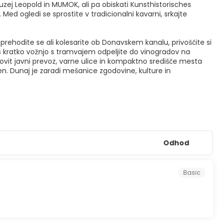
zej Leopold in MUMOK, ali pa obiskati Kunsthistorisches
 Med ogledi se sprostite v tradicionalni kavarni, srkajte
prehodite se ali kolesarite ob Donavskem kanalu, privoščite si
s kratko vožnjo s tramvajem odpeljite do vinogradov na
kovit javni prevoz, varne ulice in kompaktno središče mesta
n. Dunaj je zaradi mešanice zgodovine, kulture in
Odhod
Basic