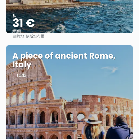
从
31 €
總價
目的地:
伊斯坦布爾
查看
A piece of ancient Rome,
Italy
1 活動