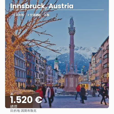
Innsbruck, Austria
1 目的地
2 交通網絡
3 晚
从
1.520 €
總價
目的地:
因斯布魯克
查看