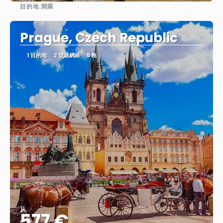
目的地:
開羅
查看
Prague, Czech Republic
1 目的地
2 交通網絡
5 晚
从
577 €