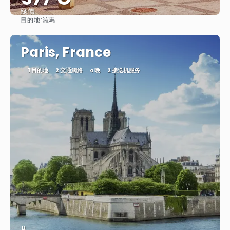
總價
目的地:
羅馬
查看
Paris, France
1 目的地
2 交通網絡
4 晚
2 接送机服务
从