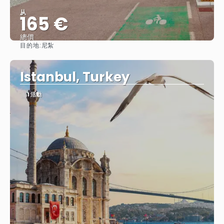
从
165 €
總價
目的地:
尼紮
查看
Istanbul, Turkey
1 活動