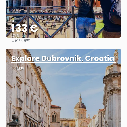
从
133 €
總價
目的地:
羅馬
查看
Explore Dubrovnik, Croatia
1 活動