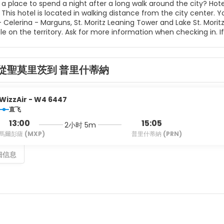
 a place to spend a night after a long walk around the city? Hotel
 This hotel is located in walking distance from the city center.
— Celerina - Marguns, St. Moritz Leaning Tower and Lake St. Mori
able on the territory. Ask for more information when checking in. If
ans will enjoy a skiing area, a ski transfer and ski passes. Wan
Accessibility: there is an elevator/lift. There are other services a
 safe-deposit box. The staff of the hotel speaks English, Italia
從聖莫里茨到 普里什蒂納
WizzAir - W4 6447
直飞
13:00
15:05
2小时 5m
馬爾彭薩
(MXP)
普里什蒂納
(PRN)
细信息