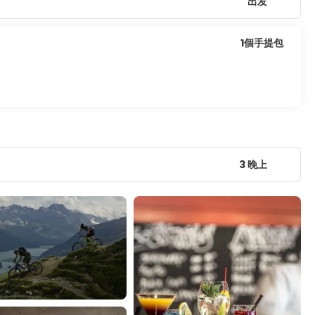
出发
1個手提包
3 晚上