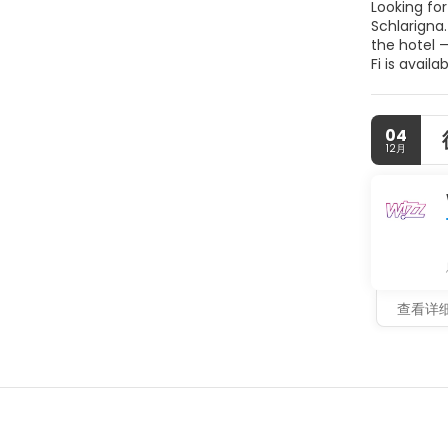
Looking for
Schlarigna.
the hotel 
Fi is avail
snowboard f
the hotel. 
press and a
04
12月
查看详