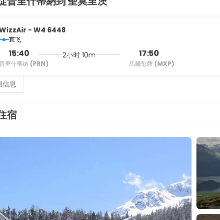
從普里什蒂納到 聖莫里茨
WizzAir - W4 6448
直飞
15:40
17:50
2小时 10m
普里什蒂納
(PRN)
馬爾彭薩
(MXP)
细信息
住宿