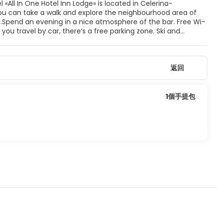
 «All In One Hotel Inn Lodge» is located in Celerina-
 You can take a walk and explore the neighbourhood area of
tz.Spend an evening in a nice atmosphere of the bar. Free Wi-
 you travel by car, there’s a free parking zone. Ski and
t to have an excursion? Consult the tour assistance desk of
vailable for the guests of the hotel. For example, a laundry,
n, German and French.
返回
1個手提包