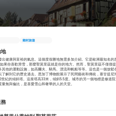
鄉村旅遊
的地
發出健康與富裕的氣息。這個度假勝地無需多加介紹。它是歐洲最知名的
年。如果你喜歡滑雪，那麼聖莫里茲就是你的地方。然而，聖莫里茲不僅僅
多其他的運動設施，如高爾夫、騎馬、漂流和帆船等等。這也是一個放鬆
以了解到它的歷史過去。恩加丁博物館展示了民間藝術和傳統，塞甘提尼
12世紀的傾斜塔。這座塔高33米，傾斜5.5度。城市的另一個地標是修
質量無與倫比，是喜愛雪山和奢華的人的天堂。
服務