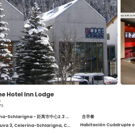
One Hotel Inn Lodge
好
73
na-Schlarigna - 距离市中心2.3 km
含早餐
Habitación Cuádruple 
3, Celerina-Schlarigna, Celerina-Schlarigna 7505