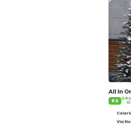
All In 
非常
8.5
10
Celeri
Via Nouva 