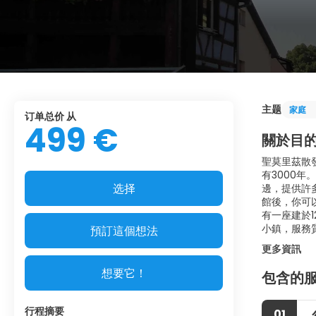
主题
家庭
订单总价 从
499 €
關於目
聖莫里茲散
有3000
选择
邊，提供許
館後，你可
有一座建於
小鎮，服務
預訂這個想法
更多資訊
想要它！
包含的
行程摘要
01