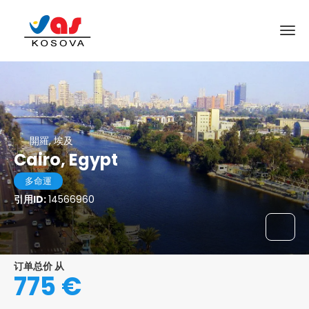
開羅, 埃及
Cairo, Egypt
多命運
引用ID:
14566960
订单总价 从
775 €