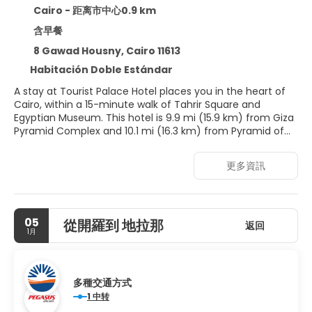
Cairo - 距离市中心0.9 km
含早餐
8 Gawad Housny, Cairo 11613
Habitación Doble Estándar
A stay at Tourist Palace Hotel places you in the heart of
Cairo, within a 15-minute walk of Tahrir Square and
Egyptian Museum. This hotel is 9.9 mi (15.9 km) from Giza
Pyramid Complex and 10.1 mi (16.3 km) from Pyramid of
Khufu.
更多資訊
Make use of convenient amenities, which include
complimentary wireless internet access and concierge
services.
05
從開羅到 地拉那
Treat yourself to a stay in one of the 16 individually
返回
1月
decorated guestrooms, featuring fireplaces and LED
televisions. Your memory foam bed comes with Egyptian
cotton sheets. Complimentary wireless internet access is
available to keep you connected. Conveniences include
多種交通方式
safes and day beds, and housekeeping is provided daily.
1 中转