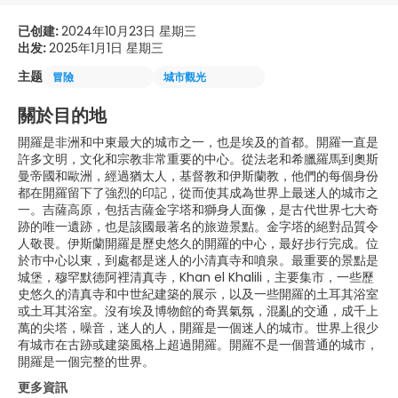
已创建:
2024年10月23日 星期三
出发:
2025年1月1日 星期三
主题
冒險
城市觀光
關於目的地
開羅是非洲和中東最大的城市之一，也是埃及的首都。開羅一直是
許多文明，文化和宗教非常重要的中心。從法老和希臘羅馬到奧斯
曼帝國和歐洲，經過猶太人，基督教和伊斯蘭教，他們的每個身份
都在開羅留下了強烈的印記，從而使其成為世界上最迷人的城市之
一。吉薩高原，包括吉薩金字塔和獅身人面像，是古代世界七大奇
跡的唯一遺跡，也是該國最著名的旅遊景點。金字塔的絕對品質令
人敬畏。伊斯蘭開羅是歷史悠久的開羅的中心，最好步行完成。位
於市中心以東，到處都是迷人的小清真寺和噴泉。最重要的景點是
城堡，穆罕默德阿裡清真寺，Khan el Khalili，主要集市，一些歷
史悠久的清真寺和中世紀建築的展示，以及一些開羅的土耳其浴室
或土耳其浴室。沒有埃及博物館的奇異氣氛，混亂的交通，成千上
萬的尖塔，噪音，迷人的人，開羅是一個迷人的城市。世界上很少
有城市在古跡或建築風格上超過開羅。開羅不是一個普通的城市，
更多資訊