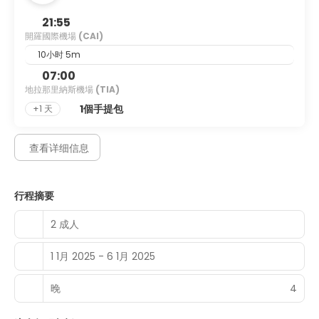
A complimentary continental breakfast is served daily
from 8:00 AM to 11:00 AM.
21:55
開羅國際機場
(CAI)
Featured amenities include dry cleaning/laundry services,
10小时 5m
a 24-hour front desk, and luggage storage.
07:00
地拉那里納斯機場
(TIA)
1個手提包
+1 天
查看详细信息
行程摘要
2 成人
1 1月 2025 - 6 1月 2025
晚
4