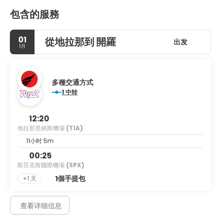
包含的服務
01
從地拉那到 開羅
出发
1月
多種交通方式
1 中转
12:20
地拉那里納斯機場
(TIA)
11小时 5m
00:25
斯芬克斯國際機場
(SPX)
1個手提包
+1 天
查看详细信息