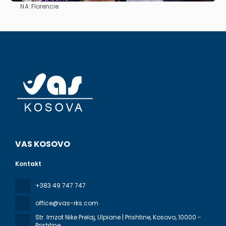
NA:
Florencie
Zobrazit
VAS KOSOVO
Kontakt
+383 49 747 747
office@vas-rks.com
Str. Imzot Nike Prelaj, Ulpiane | Prishtine, Kosovo
, 10000 -
Prishtine