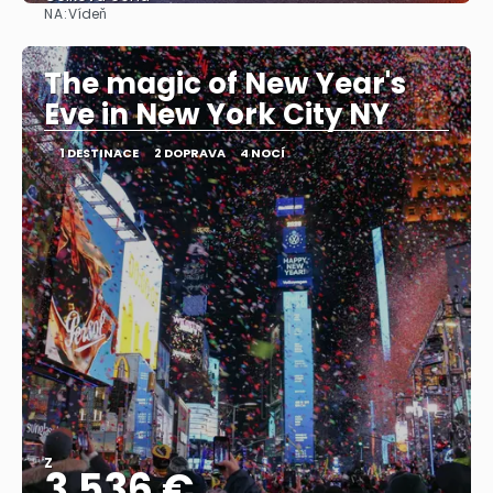
NA:
Vídeň
Zobrazit
The magic of New Year's
Eve in New York City NY
1 DESTINACE
2 DOPRAVA
4 NOCÍ
Z
3.536 €