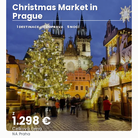
Christmas Market in
Prague
1 DESTINACE
2 DOPRAVA
5 NOCÍ
Z
1.298 €
Celková cena
NA:
Praha
Zobrazit