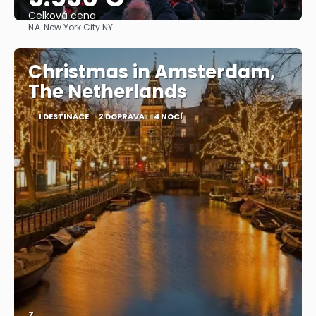
Celková cena
NA:
New York City NY
Zobrazit
Christmas in Amsterdam,
The Netherlands
1 DESTINACE
2 DOPRAVA
4 NOCÍ
Z