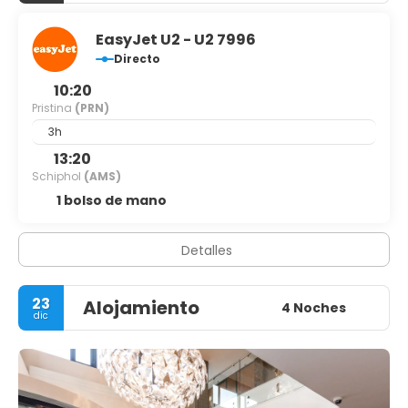
EasyJet U2 - U2 7996
Directo
10:20
Pristina
(PRN)
3h
13:20
Schiphol
(AMS)
1 bolso de mano
Detalles
23
Alojamiento
4 Noches
dic