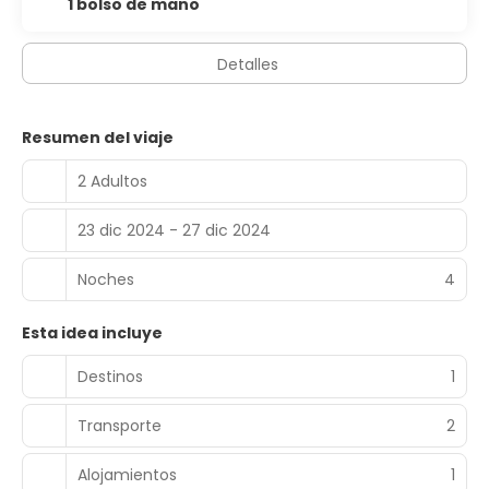
1 bolso de mano
10:30 con un coste adicional.
Tendrás un centro de negocios abierto las 24 horas,
Detalles
check-in exprés y un servicio de recepción las 24 horas a
tu disposición. Hay un aparcamiento sin asistencia (de
pago) disponible.
Resumen del viaje
2 Adultos
23 dic 2024 - 27 dic 2024
Noches
4
Esta idea incluye
Destinos
1
Transporte
2
Alojamientos
1