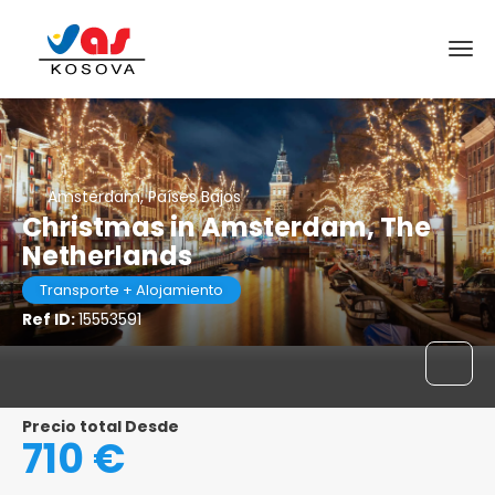
Amsterdam, Países Bajos
Christmas in Amsterdam, The
Netherlands
Transporte + Alojamiento
Ref ID:
15553591
Precio total Desde
710 €