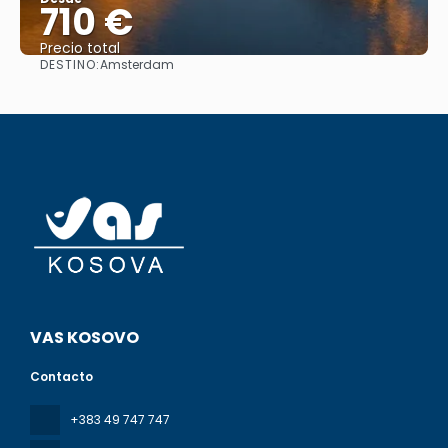
710 €
Precio total
DESTINO:
Amsterdam
Ver
VAS KOSOVO
Contacto
+383 49 747 747