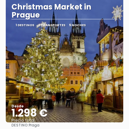
Christmas Market in
Prague
1 DESTINOS
2 TRANSPORTES
5 NOCHES
Desde
1.298 €
Precio total
DESTINO:
Praga
Ver