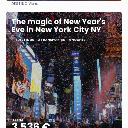
DESTINO:
Viena
Ver
The magic of New Year's
Eve in New York City NY
1 DESTINOS
2 TRANSPORTES
4 NOCHES
Desde
3.536 €