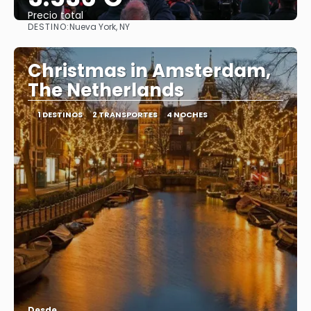
Precio total
DESTINO:
Nueva York, NY
Ver
Christmas in Amsterdam,
The Netherlands
1 DESTINOS
2 TRANSPORTES
4 NOCHES
Desde