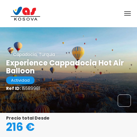
Capadocia, Turquia
Experience Cappadocia Hot Air
Balloon
Actividad
Ref ID:
15589981
Precio total Desde
216 €