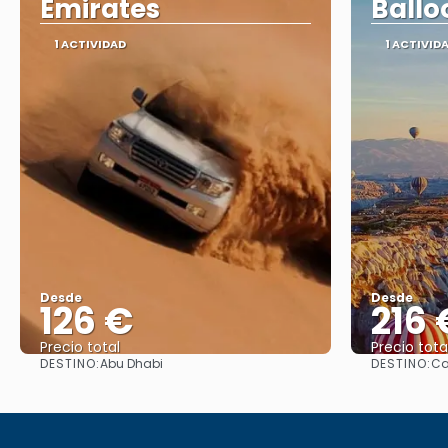
Emirates
Ballo
1 ACTIVIDAD
1 ACTIVID
Desde
Desde
126 €
216 
Precio total
Precio tota
DESTINO:
DESTINO:
Abu Dhabi
Ca
Ver