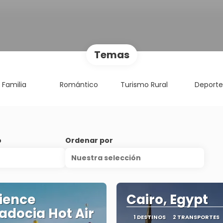
Temas
Familia
Romántico
Turismo Rural
Deport
o
Ordenar por
Nuestra selección
ience
Cairo, Egypt
docia Hot Air
1 DESTINOS
2 TRANSPORTES