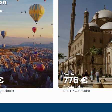
on
AD
Desde
€
775 €
l
Precio total
DESTINO:
padocia
El Cairo
Ver
Ver