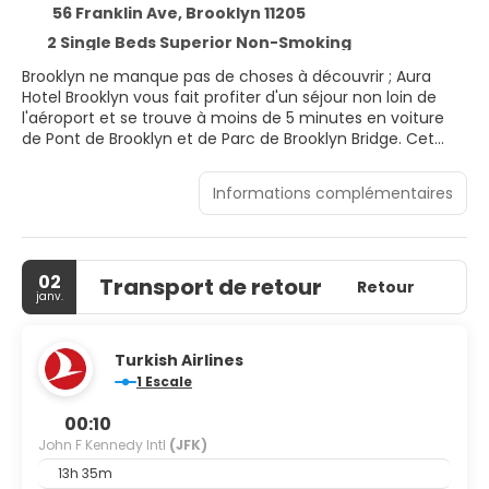
56 Franklin Ave, Brooklyn 11205
2 Single Beds Superior Non-Smoking
Brooklyn ne manque pas de choses à découvrir ; Aura
Hotel Brooklyn vous fait profiter d'un séjour non loin de
l'aéroport et se trouve à moins de 5 minutes en voiture
de Pont de Brooklyn et de Parc de Brooklyn Bridge. Cet
appart'hôtel se trouve à 3,7 km de Barclays Center et à
5,9 km de One World Trade Center.
Informations complémentaires
Profitez de la vue qui vous est offerte depuis une terrasse
et un jardin, sans oublier les nombreux équipements et
services qui caractérisent l'hébergement, notamment
02
Transport de retour
l'accès Wi-Fi à Internet gratuit. Cet appart'hôtel propose
Retour
janv.
également un service de conciergerie, une salle de séjour
commune et une aire de pique-nique.
Turkish Airlines
Passez un séjour comme il se doit dans une des 35
1 Escale
chambres de l'hébergement et profitez des nombreux
équipements à votre disposition, notamment une
00:10
kitchenette avec un réfrigérateur et un micro-ondes. Un
John F Kennedy Intl
(JFK)
accès au réseau Internet Wi-Fi et câblé est offert
gratuitement. De plus, une télévision à écran plat 55
13h 35m