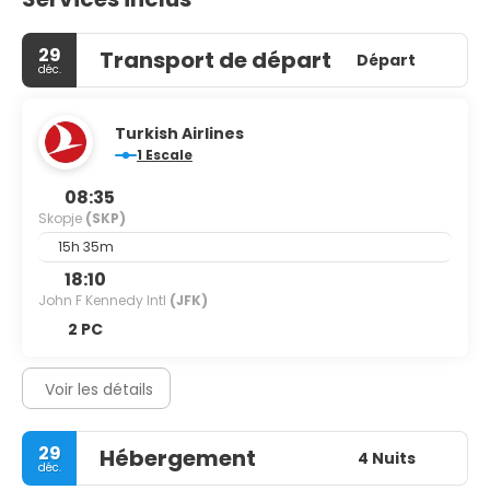
29
Transport de départ
Départ
déc.
Turkish Airlines
1 Escale
08:35
Skopje
(SKP)
15h 35m
18:10
John F Kennedy Intl
(JFK)
2 PC
Voir les détails
29
Hébergement
4 Nuits
déc.