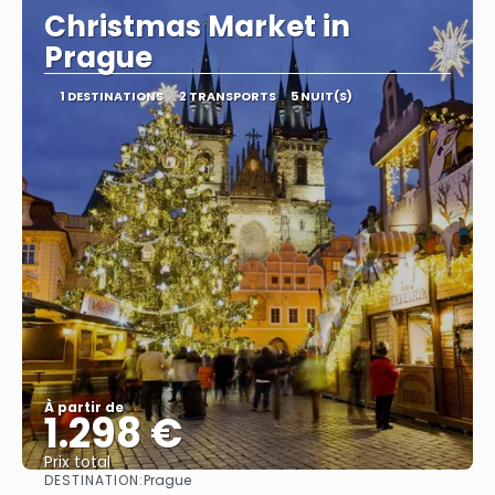
Christmas Market in
Prague
1 DESTINATIONS
2 TRANSPORTS
5 NUIT(S)
À partir de
1.298 €
Prix ​​total
DESTINATION:
Prague
Afficher