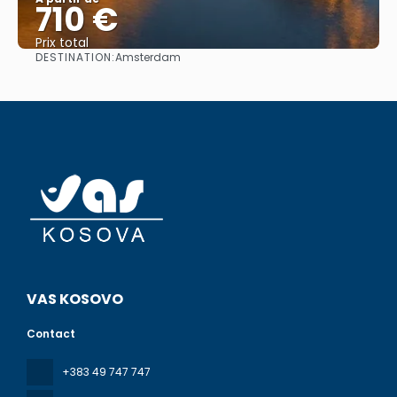
710 €
Prix ​​total
DESTINATION:
Amsterdam
Afficher
VAS KOSOVO
Contact
+383 49 747 747