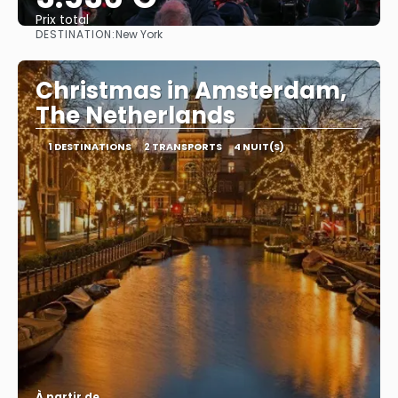
Prix ​​total
DESTINATION:
New York
Afficher
Christmas in Amsterdam,
The Netherlands
1 DESTINATIONS
2 TRANSPORTS
4 NUIT(S)
À partir de