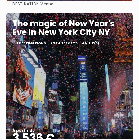
DESTINATION:
Vienne
Afficher
The magic of New Year's
Eve in New York City NY
1 DESTINATIONS
2 TRANSPORTS
4 NUIT(S)
À partir de
3.536 €