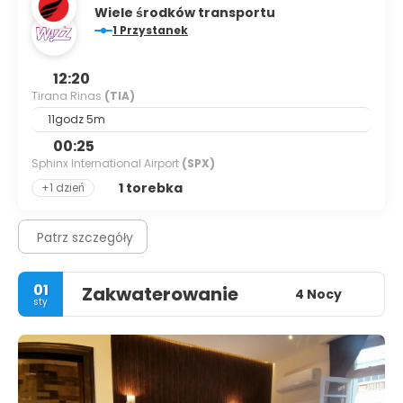
Wiele środków transportu
1 Przystanek
12:20
Tirana Rinas
(TIA)
11godz 5m
00:25
Sphinx International Airport
(SPX)
1 torebka
+1 dzień
Patrz szczegóły
01
Zakwaterowanie
4 Nocy
sty