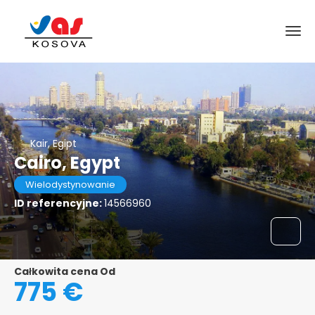
Kair, Egipt
Cairo, Egypt
Wielodystynowanie
ID referencyjne:
14566960
Całkowita cena Od
775 €