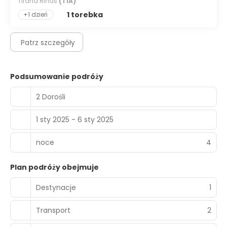
Tirana Rinas
(TIA)
1 torebka
+1 dzień
Patrz szczegóły
Podsumowanie podróży
2 Dorośli
1 sty 2025 - 6 sty 2025
noce
4
Plan podróży obejmuje
Destynacje
1
Transport
2