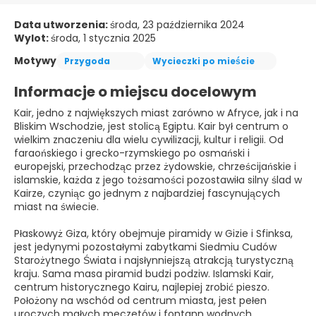
Data utworzenia:
środa, 23 października 2024
Wylot:
środa, 1 stycznia 2025
Motywy
Przygoda
Wycieczki po mieście
Informacje o miejscu docelowym
Kair, jedno z największych miast zarówno w Afryce, jak i na
Bliskim Wschodzie, jest stolicą Egiptu. Kair był centrum o
wielkim znaczeniu dla wielu cywilizacji, kultur i religii. Od
faraońskiego i grecko-rzymskiego po osmański i
europejski, przechodząc przez żydowskie, chrześcijańskie i
islamskie, każda z jego tożsamości pozostawiła silny ślad w
Kairze, czyniąc go jednym z najbardziej fascynujących
miast na świecie.
Płaskowyż Giza, który obejmuje piramidy w Gizie i Sfinksa,
jest jedynymi pozostałymi zabytkami Siedmiu Cudów
Starożytnego Świata i najsłynniejszą atrakcją turystyczną
kraju. Sama masa piramid budzi podziw. Islamski Kair,
centrum historycznego Kairu, najlepiej zrobić pieszo.
Położony na wschód od centrum miasta, jest pełen
uroczych małych meczetów i fontann wodnych.