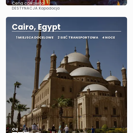
Cena całkowita
DESTYNACJA:
Kapadocja
Zobacz
Cairo, Egypt
1 MIEJSCA DOCELOWE
2 SIEĆ TRANSPORTOWA
4 NOCE
Od