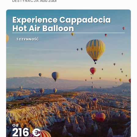
DESTYNACJA:
Abu Zabi
Zobacz
Experience Cappadocia
Hot Air Balloon
1 CZYNNOŚĆ
Od
216 €