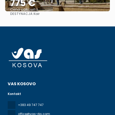
775 €
Cena całkowita
DESTYNACJA:
Kair
Zobacz
VAS KOSOVO
Kontakt
+383 49 747 747
office@vas-rks.com