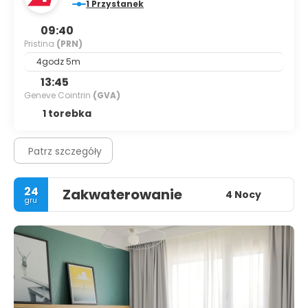
1 Przystanek
09:40
Pristina
(PRN)
4godz 5m
13:45
Geneve Cointrin
(GVA)
1 torebka
Patrz szczegóły
24
Zakwaterowanie
4 Nocy
gru