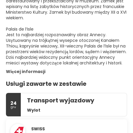
odrestaurowany i przekształcony w muzeum. Zamek jest
wpisany na listę zabytków historycznych przez francuskie
Ministerstwo Kultury. Zamek był budowany między XII a XVI
wiekiem.
Palais de l’Isle
Jest to najbardziej rozpoznawalny obraz Annecy.
Usytuowany na trójkątnej wysepce otoczonej Kanałem
Thiou, kapryśnie wieżowy, XII-wieczny Palais de l’Isle był na
przestrzeni wieków rezydencją lordów, sądem i więzieniem.
Dziś najbardziej widoczny punkt orientacyjny Annecy
mieści wystawy dotyczące lokalnej architektury i historii.
Więcej informacji
Usługi zawarte w zestawie
Transport wyjazdowy
24
gru
Wylot
SWISS