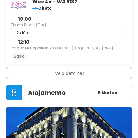
WizzAir - W4 5137
Direto
10:00
Tirana Rinas
(TIA)
2h 10m
12:10
Prague Metropolitan Area Airport (Praga Ruzyne)
(PRG)
Basic
Veja detalhes
15
Alojamento
5 Noites
dez.