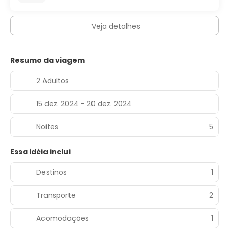
As comodidades presentes incluem um business center,
serviço de limusine/carro disponível e serviço de
Veja detalhes
lavanderia e lavagem a seco. Mediante uma sobretaxa,
há serviço de traslado de/para o aeroporto disponível 24
horas.
Resumo da viagem
2 Adultos
15 dez. 2024 - 20 dez. 2024
Noites
5
Essa idéia inclui
Destinos
1
Transporte
2
Acomodações
1