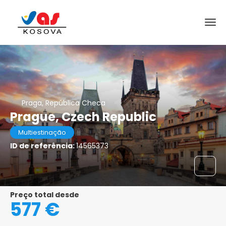
Praga, República Checa
Prague, Czech Republic
Multiestinação
ID de referência:
14565373
Preço total desde
577 €