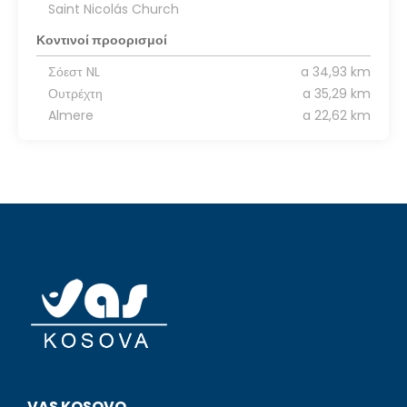
Saint Nicolás Church
Κοντινοί προορισμοί
Σόεστ NL
a 34,93 km
Ουτρέχτη
a 35,29 km
Almere
a 22,62 km
VAS KOSOVO