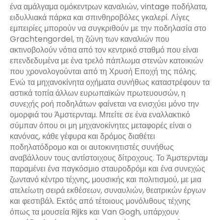
ένα αμάλγαμα ομόκεντρων καναλιών, vintage ποδήλατα,
ειδυλλιακά πάρκα και σπινθηροβόλες γκαλερί. Λίγες
εμπειρίες μπορούν να συγκριθούν με την ποδηλασία στο
Grachtengordel, τη ζώνη των καναλιών που
ακτινοβολούν νότια από τον κεντρικό σταθμό που είναι
επενδεδυμένα με ένα τρελό πάπλωμα στενών κατοικιών
που χρονολογούνται από τη Χρυσή Εποχή της πόλης.
Ενώ τα μηχανοκίνητα οχήματα συνήθως καταστρέφουν τα
αστικά τοπία άλλων ευρωπαϊκών πρωτευουσών, η
συνεχής ροή ποδηλάτων φαίνεται να ενισχύει μόνο την
ομορφιά του Άμστερνταμ. Μπείτε σε ένα εναλλακτικό
σύμπαν όπου οι μη μηχανοκίνητες μεταφορές είναι ο
κανόνας, κάθε γέφυρα και δρόμος διαθέτει
ποδηλατόδρομο και οι αυτοκινητιστές συνήθως
αναβάλλουν τους αντίστοιχους δίτροχους. Το Άμστερνταμ
παραμένει ένα παγκόσμιο σταυροδρόμι και ένα συνεχώς
ζωντανό κέντρο τέχνης, μουσικής και πολιτισμού, με μια
ατελείωτη σειρά εκθέσεων, συναυλιών, θεατρικών έργων
και φεστιβάλ. Εκτός από τέτοιους μονόλιθους τέχνης
όπως τα μουσεία Rijks και Van Gogh, υπάρχουν