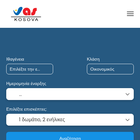
Ταξίδια AI
Ναύλωση
Πολλαπλοί Προορισμ
Ιθαγένεια
Κλάση
Ημερομηνία έναρξης
Επιλέξτε επισκέπτες:
1 δωμάτιο,
2 ενήλικες
Αναζήτηση