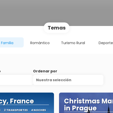
Temas
Familia
Romántico
Turismo Rural
Deport
o
Ordenar por
Nuestra selección
y, France
Christmas Ma
in Prague
S
2 TRANSPORTES
4 NOCHES