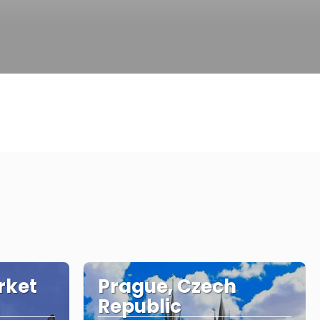
e
rket
Prague, Czech
Republic