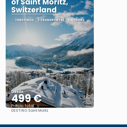
of Saint Moritz,
Switzerland
1 DESTINOS
2 TRANSPORTES
3 NOCHES
Desde
499 €
Precio total
DESTINO:
Saint Moritz
Ver