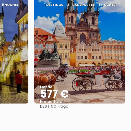
5 NOCHES
1 DESTINOS
2 TRANSPORTES
5 NOCHES
Desde
577 €
Precio total
DESTINO:
Praga
Ver