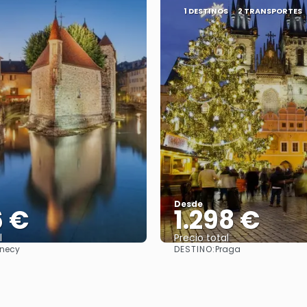
1 DESTINOS
2 TRANSPORTES
Desde
6 €
1.298 €
l
Precio total
DESTINO:
necy
Praga
Ver
Ver